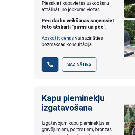
Piesakiet kapavietas uzkopšanu
attālināti no jebkuras vietas.
Pēc darbu veikšanas saņemsiet
foto atskaiti "pirms un pēc".
Apskatīt cenas
vai sazināties
bezmaksas konsultācijai.
SAZINĀTIES
Kapu pieminekļu
izgatavošana
Izgatavojam kapu pieminekļus ar
gravējumiem, portretiem, bronzas