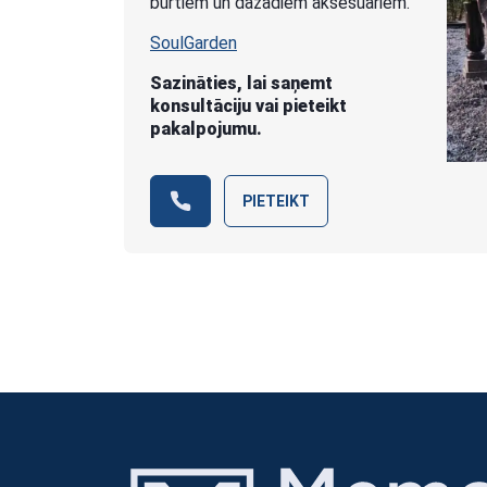
burtiem un dažādiem aksesuāriem.
SoulGarden
Sazināties, lai saņemt
konsultāciju vai pieteikt
pakalpojumu.
PIETEIKT