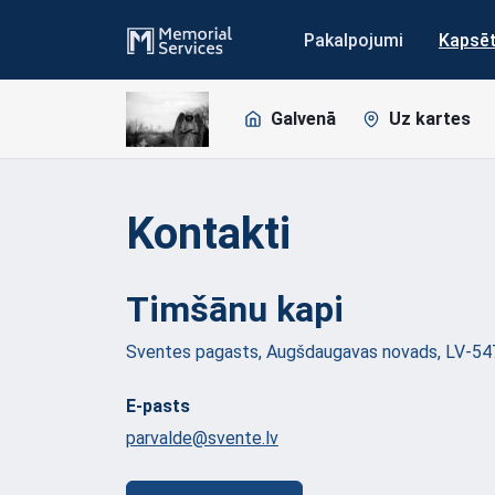
Pakalpojumi
Kapsē
Galvenā
Uz kartes
Kontakti
Timšānu
kapi
Sventes pagasts, Augšdaugavas novads, LV-54
E-pasts
parvalde@svente.lv