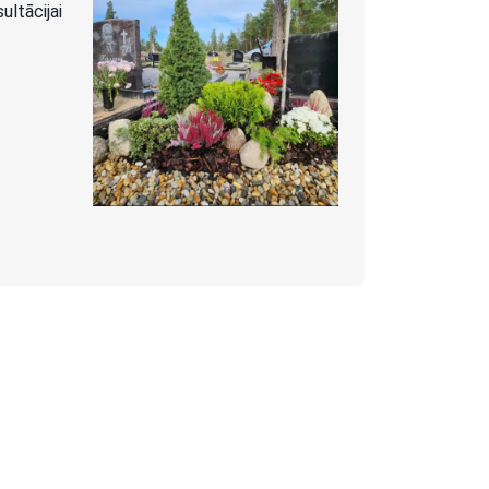
ltācijai