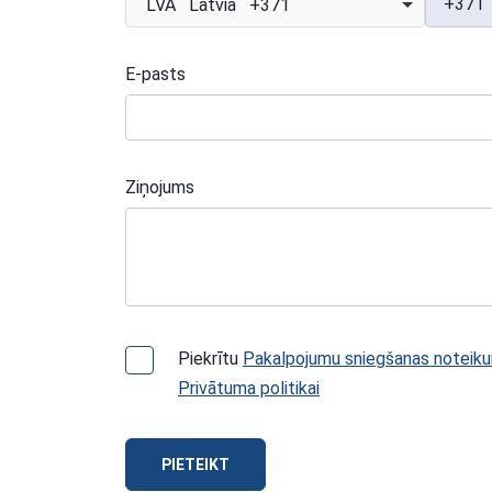
+371
LVA Latvia +371
E-pasts
Ziņojums
Piekrītu
Pakalpojumu sniegšanas noteik
Privātuma politikai
PIETEIKT