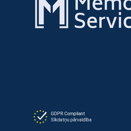
GDPR Compliant
Sīkdatņu pārvaldība