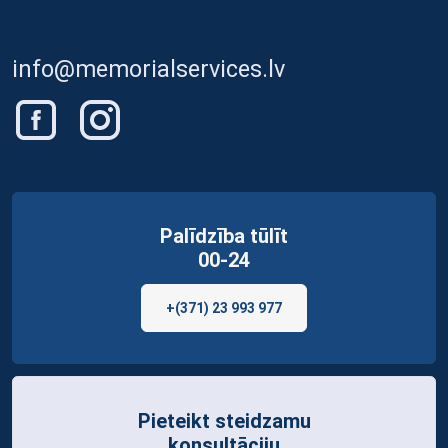
info@memorialservices.lv
Palīdzība tūlīt
00-24
+(371) 23 993 977
Pieteikt steidzamu
konsultāciju