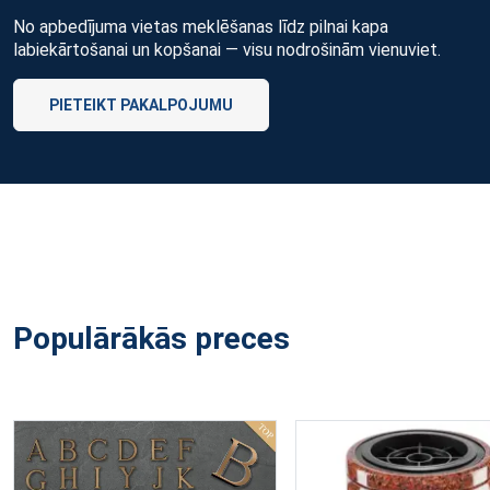
No apbedījuma vietas meklēšanas līdz pilnai kapa
labiekārtošanai un kopšanai — visu nodrošinām vienuviet.
PIETEIKT PAKALPOJUMU
Populārākās preces