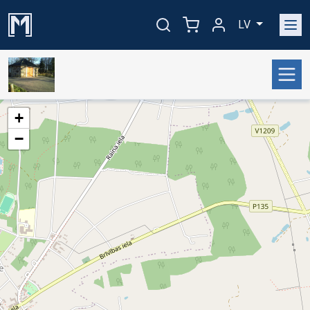
LV
+
−