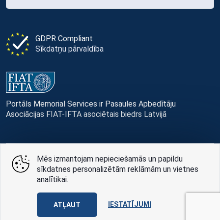
GDPR Compliant
Sīkdatņu pārvaldība
Portāls Memorial Services ir Pasaules Apbedītāju
Asociācijas FIAT-IFTA asociētais biedrs Latvijā
Mēs izmantojam nepieciešamās un papildu
© Memorial Services, 2016 — 2026 pr3-g
sīkdatnes personalizētām reklāmām un vietnes
analītikai.
Privātuma politikai
un
lietošanas noteikumi
Design
AABB TEAM
IESTATĪJUMI
ATĻAUT