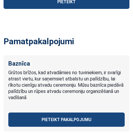
PIETEIKT
Pamatpakalpojumi
Baznīca
Grūtos brīžos, kad atvadāmies no tuviniekiem, ir svarīgi
atrast vietu, kur saņemsiet atbalstu un palīdzību, lai
rīkotu cienīgu atvadu ceremoniju. Mūsu baznīca piedāvā
palīdzību un rūpes atvadu ceremoniju organizēšanā un
vadīšanā
PIETEIKT PAKALPOJUMU