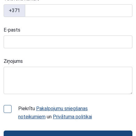
+371
E-pasts
Ziņojums
Piekrītu
Pakalpojumu sniegšanas
noteikumiem
un
Privātuma politikai