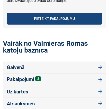
bēru izvadītājus atvadu ceremonijai.
PIETEIKT PAKALPOJUMU
Vairāk no Valmieras Romas
katoļu
baznīca
Galvenā
Pakalpojumi
2
Uz kartes
Atsauksmes