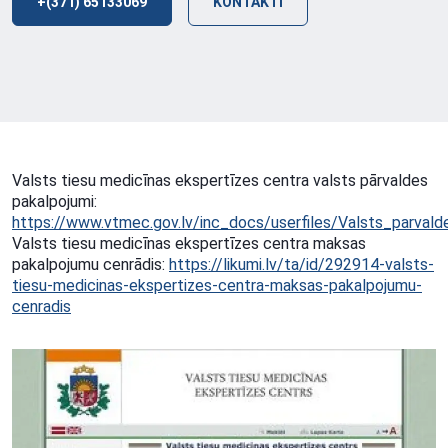
+(371) 65133069
KONTAKTI
Valsts tiesu medicīnas ekspertīzes centra valsts pārvaldes
pakalpojumi:
https://www.vtmec.gov.lv/inc_docs/userfiles/Valsts_parvald
Valsts tiesu medicīnas ekspertīzes centra maksas
pakalpojumu cenrādis:
https://likumi.lv/ta/id/292914-valsts-
tiesu-medicinas-ekspertizes-centra-maksas-pakalpojumu-
cenradis