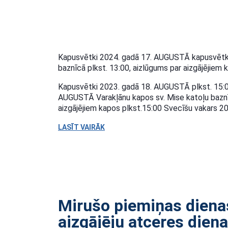
Kapusvētki 2024. gadā 17. AUGUSTĀ kapusvētki
baznīcā plkst. 13:00, aizlūgums par aizgājējiem 
Kapusvētki 2023. gadā 18. AUGUSTĀ plkst. 15:0
AUGUSTĀ Varakļānu kapos sv. Mise katoļu baznīc
aizgājējiem kapos plkst.15:00 Svecīšu vakars 20
LASĪT VAIRĀK
Mirušo piemiņas diena
aizgājēju atceres dien