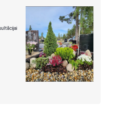
ltācijai