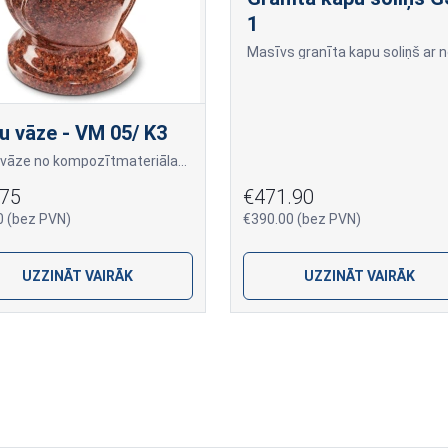
1
u vāze - VM 05/ K3
Kapu vāze no kompozītmateriāla "Vanga" krāsā
.75
€471.90
0 (bez PVN)
€390.00 (bez PVN)
UZZINĀT VAIRĀK
UZZINĀT VAIRĀK