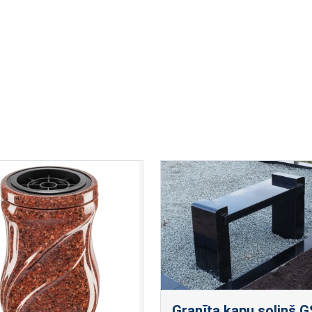
Granīta kapu soliņš G