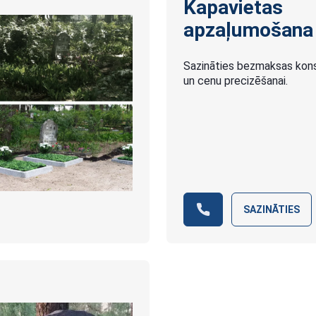
Kapavietas
apzaļumošana
Sazināties bezmaksas konsu
un cenu precizēšanai.
SAZINĀTIES