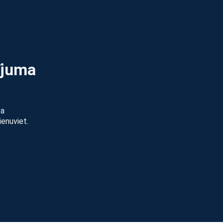
ījuma
pa
ienuviet.