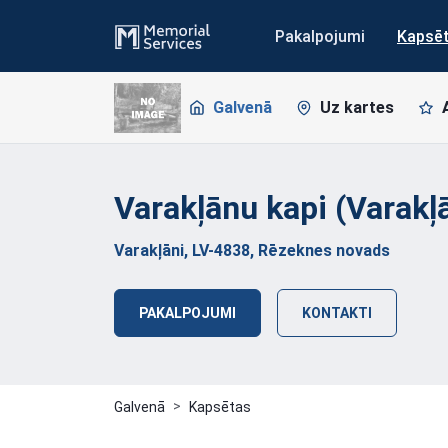
Pakalpojumi
Kapsē
Galvenā
Uz kartes
Varakļānu kapi
(Varakļ
Varakļāni, LV-4838, Rēzeknes novads
PAKALPOJUMI
KONTAKTI
Galvenā
Kapsētas