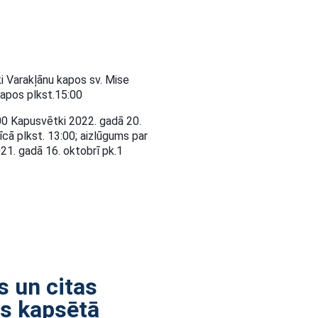
 Varakļānu kapos sv. Mise
kapos plkst.15:00
0 Kapusvētki 2022. gadā 20.
ā plkst. 13:00; aizlūgums par
21. gadā 16. oktobrī pk.1
s un citas
as kapsētā