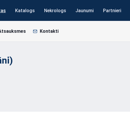
tas
Katalogs
Nekrologs
Jaunumi
Partnieri
Atsauksmes
Kontakti
āni)