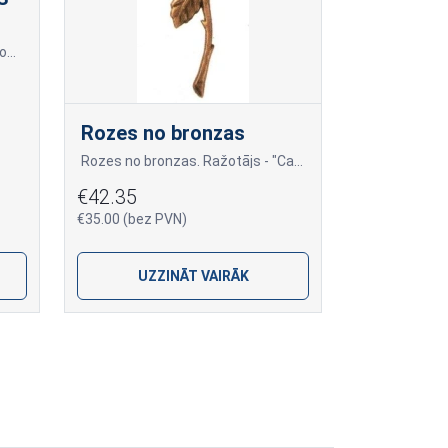
Masīvs granīta kapu soliņš ar noapaļotām kājām un iestrādātu sēžamo virsmu, izgatavotu no veselas granīta plāksnes.
Rozes no bronzas
Rozes no bronzas. Ražotājs - "Caggiati " no Itālijas. Vadošais bronzas aksesuāru izgatavotājs Eiropā.
€42.35
€35.00 (bez PVN)
UZZINĀT VAIRĀK