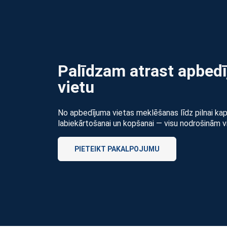
Palīdzam atrast apbed
vietu
No apbedījuma vietas meklēšanas līdz pilnai ka
labiekārtošanai un kopšanai — visu nodrošinām v
PIETEIKT PAKALPOJUMU