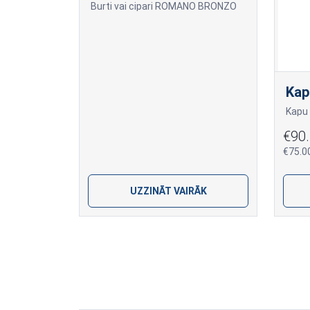
Burti vai cipari ROMANO BRONZO
Kap
€90
€75.0
UZZINĀT VAIRĀK