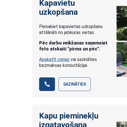
Kapavietu
uzkopšana
Piesakiet kapavietas uzkopšanu
attālināti no jebkuras vietas.
Pēc darbu veikšanas saņemsiet
foto atskaiti "pirms un pēc".
Apskatīt cenas
vai sazināties
bezmaksas konsultācijai.
SAZINĀTIES
Kapu pieminekļu
izgatavošana