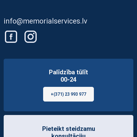
info@memorialservices.lv
Palīdzība tūlīt
00-24
+(371) 23 993 977
Pieteikt steidzamu
konsultāciju