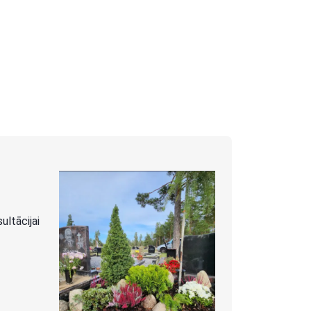
ltācijai