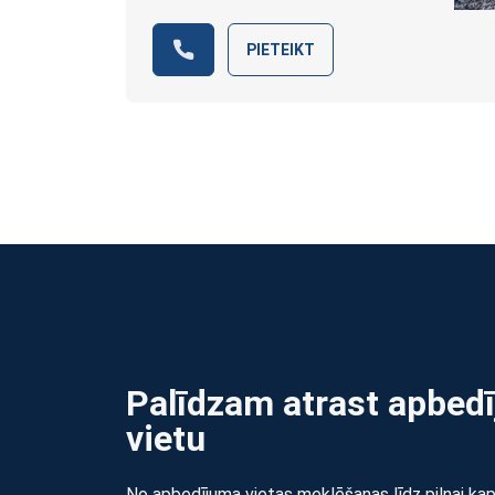
PIETEIKT
Palīdzam atrast apbed
vietu
No apbedījuma vietas meklēšanas līdz pilnai ka