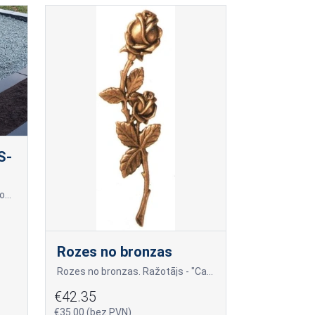
S-
Masīvs granīta kapu soliņš ar noapaļotām kājām un iestrādātu sēžamo virsmu, izgatavotu no veselas granīta plāksnes.
Rozes no bronzas
Rozes no bronzas. Ražotājs - "Caggiati " no Itālijas. Vadošais bronzas aksesuāru izgatavotājs Eiropā.
€42.35
€35.00 (bez PVN)