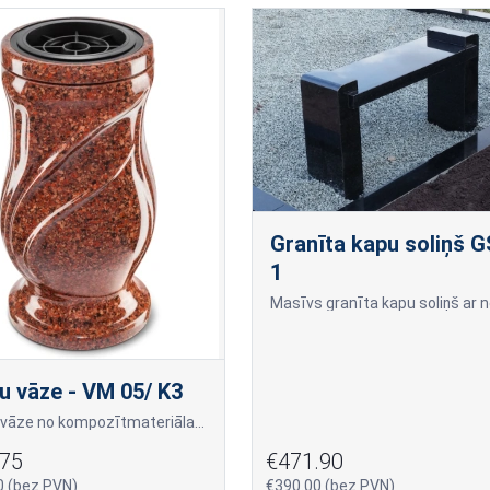
Granīta kapu soliņš G
1
u vāze - VM 05/ K3
Kapu vāze no kompozītmateriāla "Vanga" krāsā
.75
€471.90
0 (bez PVN)
€390.00 (bez PVN)