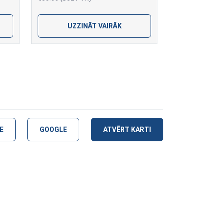
UZZINĀT VAIRĀK
E
GOOGLE
ATVĒRT KARTI