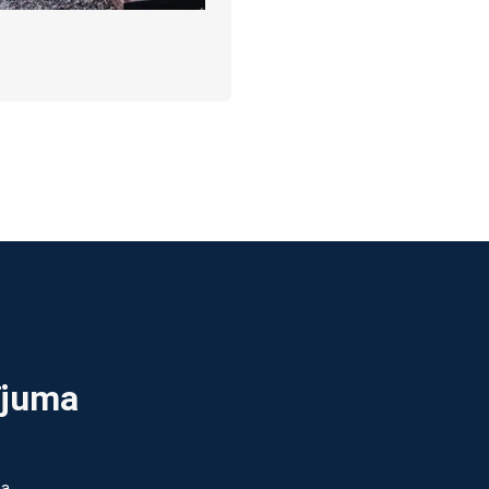
ījuma
pa