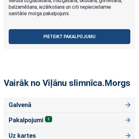
Mirušā uzglabāšana, mazgāšana, skūšana, grimēšana,
balzamēšana, iezārkošana un citi nepieciešamie
sanitārie morga pakalpojumi.
PIETEIKT PAKALPOJUMU
Vairāk no Viļānu
slimnīca.Morgs
Galvenā
Pakalpojumi
1
Uz kartes