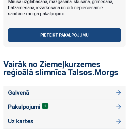
Mirušā uzglabāšana, mazgāšana, skūšana, grimēšana,
balzamēšana, iezārkošana un citi nepieciešamie
sanitārie morga pakalpojumi.
PIETEIKT PAKALPOJUMU
Vairāk no Ziemeļkurzemes
reģioālā slimnīca
Talsos.Morgs
Galvenā
Pakalpojumi
1
Uz kartes