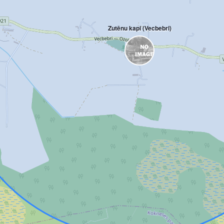
Zutēnu kapi (Vecbebri)