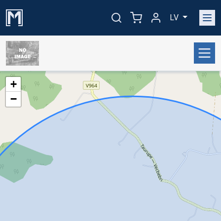
LV
+
−