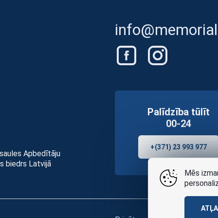
info@memorials
Palīdzība tūlīt
00-24
+(371) 23 993 977
asaules Apbedītāju
s biedrs Latvijā
Mēs izman
personali
ATĻ