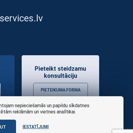
ervices.lv
Pieteikt steidzamu
konsultāciju
PIETEIKUMA FORMA
tojam nepieciešamās un papildu sīkdatnes
zētām reklāmām un vietnes analītikai.
IESTATĪJUMI
AUT