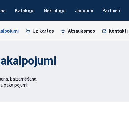
tas
Katalogs
Nekrologs
Jaunumi
Partnieri
alpojumi
Uz kartes
Atsauksmes
Kontakti
akalpojumi
šana, balzamēšana,
ga pakalpojumi.