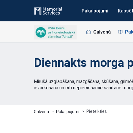
Pakalpojumi
Kapsē
Galvenā
Pak
Diennakts morga p
Mirušā uzglabāšana, mazgāšana, skūšana, grimē
iezārkošana un citi nepieciešamie sanitārie mor
Pieteikties
Galvena
Pakalpojumi