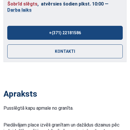
Šobrīd slēgts
, atvērsies šodien plkst. 10:00
—
Darba laiks
+(371) 22181586
KONTAKTI
Apraksts
Pusslēgtā kapu apmale no granīta.
Piedāvājam place izvēli granītam un dažādus dizainus pēc