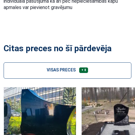
individuālā pasūtijuma kā arī pēc nepieciešamibas kapu
apmales var pievienot gravējumu
Citas preces no šī pārdevēja
VISAS PRECES
+ 8