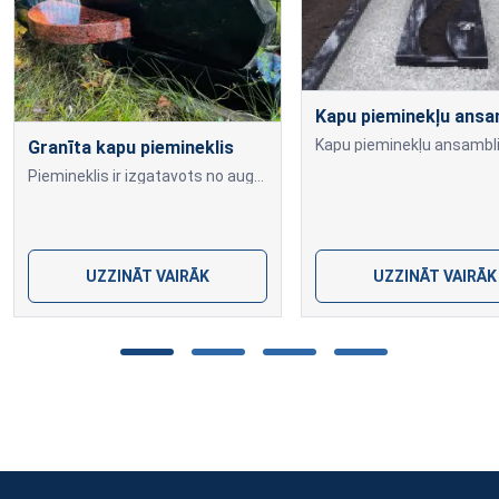
Kapu pieminekļu ansa
Granīta kapu piemineklis
Piemineklis ir izgatavots no augstas kvalitātes pūlētā melna Zviedrijas granīta. Vāzes statīvs no sarkana granīta "Vanga"akmeņa.
UZZINĀT VAIRĀK
UZZINĀT VAIRĀK