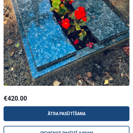
€420.00
ĀTRA PASŪTĪŠANA