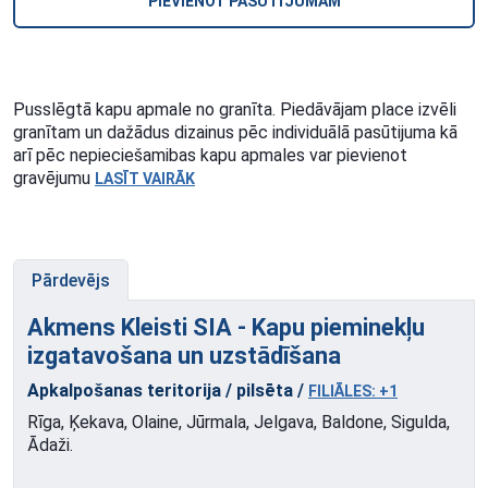
PIEVIENOT PASŪTĪJUMAM
Pusslēgtā kapu apmale no granīta. Piedāvājam place izvēli
granītam un dažādus dizainus pēc individuālā pasūtijuma kā
arī pēc nepieciešamibas kapu apmales var pievienot
gravējumu
LASĪT VAIRĀK
Pārdevējs
Akmens Kleisti SIA - Kapu pieminekļu
izgatavošana un
uzstādīšana
Apkalpošanas teritorija / pilsēta /
FILIĀLES: +1
Rīga, Ķekava, Olaine, Jūrmala, Jelgava, Baldone, Sigulda,
Ādaži.