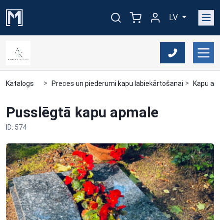
LV
Katalogs
Preces un piederumi kapu labiekārtošanai
Kapu ap
Pusslēgtā kapu apmale
ID: 574