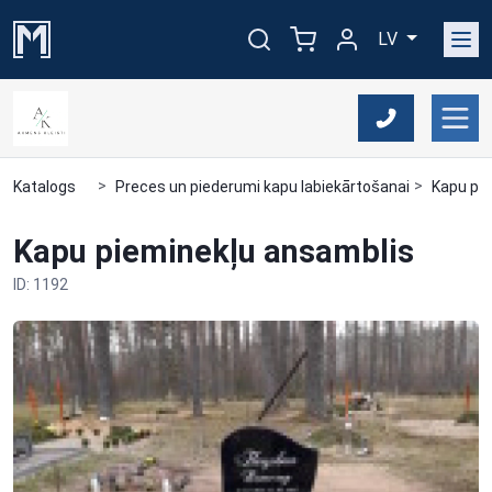
LV
Katalogs
Preces un piederumi kapu labiekārtošanai
Kapu pie
Kapu pieminekļu ansamblis
ID: 1192