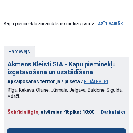
Kapu pieminekļu ansamblis no melnā granīta
LASĪT VAIRĀK
Pārdevējs
Akmens Kleisti SIA - Kapu pieminekļu
izgatavošana un
uzstādīšana
Apkalpošanas teritorija / pilsēta /
FILIĀLES: +1
Rīga, Ķekava, Olaine, Jūrmala, Jelgava, Baldone, Sigulda,
Ādaži.
Šobrīd slēgts
, atvērsies rīt plkst 10:00
—
Darba laiks