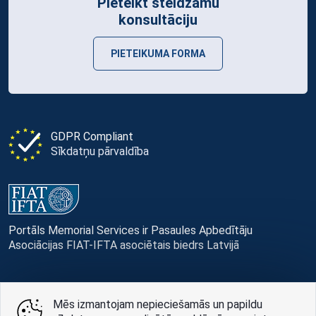
Pieteikt steidzamu
konsultāciju
PIETEIKUMA FORMA
GDPR Compliant
Sīkdatņu pārvaldība
Portāls Memorial Services ir Pasaules Apbedītāju
Asociācijas FIAT-IFTA asociētais biedrs Latvijā
Mēs izmantojam nepieciešamās un papildu