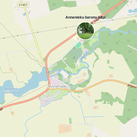
Annenieku baronu kapi