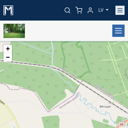
LV
+
−