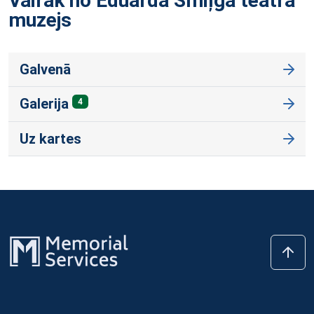
Vairāk no Eduarda Smiļģa teātra
muzejs
Galvenā
Galerija
4
Uz kartes