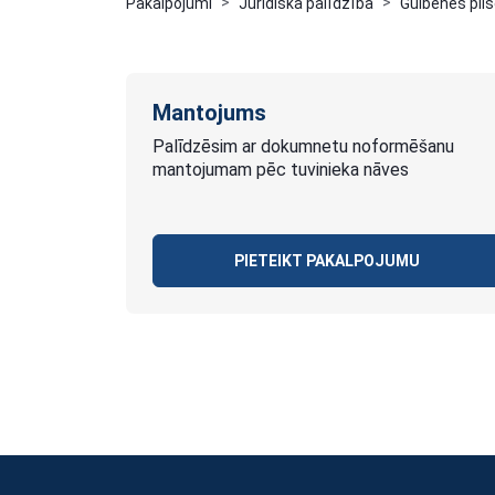
Pakalpojumi
Juridiskā palīdzība
Gulbenes pils
Mantojums
Palīdzēsim ar dokumnetu noformēšanu
mantojumam pēc tuvinieka nāves
PIETEIKT PAKALPOJUMU