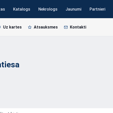
tas
Katalogs
Nekrologs
Jaunumi
Partnieri
Uz kartes
Atsauksmes
Kontakti
ņtiesa