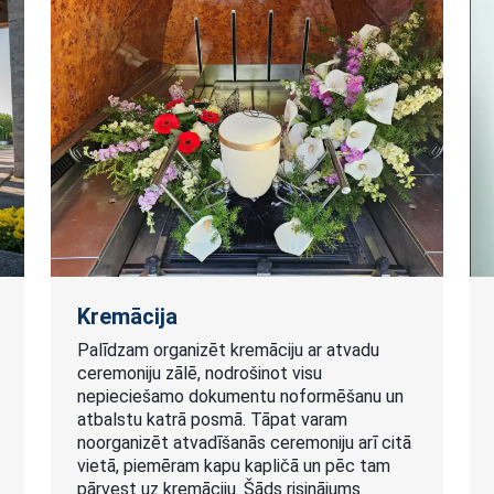
Kremācija
Palīdzam organizēt kremāciju ar atvadu
ceremoniju zālē, nodrošinot visu
nepieciešamo dokumentu noformēšanu un
atbalstu katrā posmā. Tāpat varam
noorganizēt atvadīšanās ceremoniju arī citā
vietā, piemēram kapu kapličā un pēc tam
pārvest uz kremāciju. Šāds risinājums