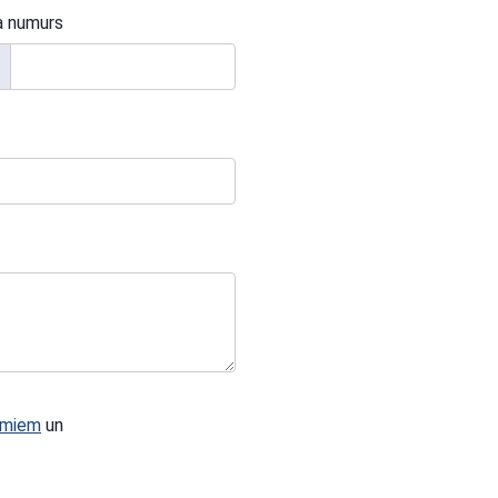
a numurs
umiem
un