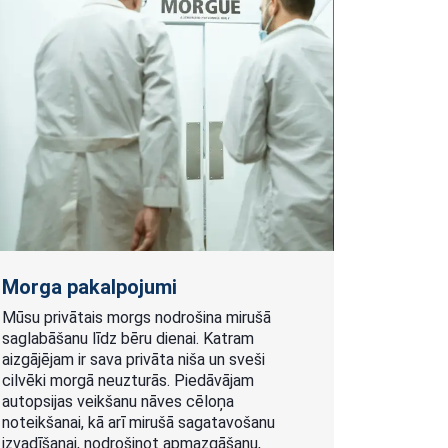
Morga pakalpojumi
Mūsu privātais morgs nodrošina mirušā
saglabāšanu līdz bēru dienai. Katram
aizgājējam ir sava privāta niša un sveši
cilvēki morgā neuzturās. Piedāvājam
autopsijas veikšanu nāves cēloņa
noteikšanai, kā arī mirušā sagatavošanu
izvadīšanai, nodrošinot apmazgāšanu,