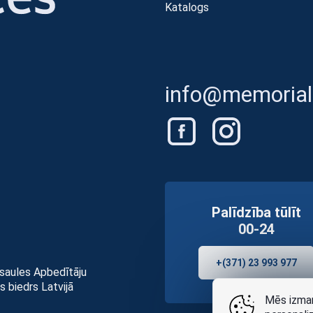
Katalogs
info@memorials
Palīdzība tūlīt
00-24
+(371) 23 993 977
asaules Apbedītāju
s biedrs Latvijā
Mēs izman