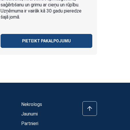
saģērbšanu un grimu ar cieņu un rūpību.
Uzņēmuma ir vairāk kā 30 gadu pieredze
šajā jomā.
PIETEIKT PAKALPOJUMU
Nekrologs
Jaunumi
Partnieri