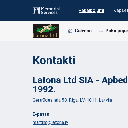
Pakalpojumi
Kapsē
Galvenā
Pakalpoju
Kontakti
Latona Ltd SIA - Apbe
1992.
Ģertrūdes iela 58, Rīga, LV-1011, Latvija
E-pasts
martins@latona.lv