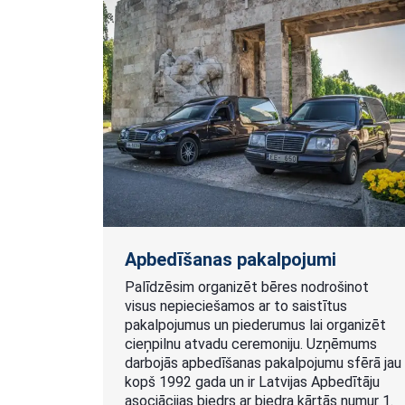
Apbedīšanas pakalpojumi
Palīdzēsim organizēt bēres nodrošinot
visus nepieciešamos ar to saistītus
pakalpojumus un piederumus lai organizēt
cieņpilnu atvadu ceremoniju. Uzņēmums
darbojās apbedīšanas pakalpojumu sfērā jau
kopš 1992 gada un ir Latvijas Apbedītāju
asociācijas biedrs ar biedra kārtās numur 1.