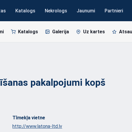
tas
Katalogs
Nekrologs
Jaunumi
Partnieri
mi
Katalogs
Galerija
Uz kartes
Atsa
dīšanas pakalpojumi kopš
Tīmekļa vietne
http://www.latona-ltd.lv