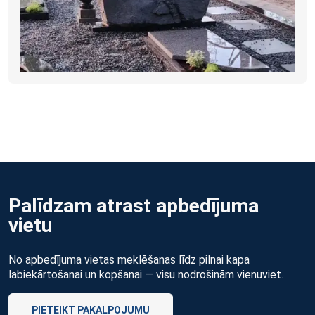
Palīdzam atrast apbedījuma
vietu
No apbedījuma vietas meklēšanas līdz pilnai kapa
labiekārtošanai un kopšanai — visu nodrošinām vienuviet.
PIETEIKT PAKALPOJUMU