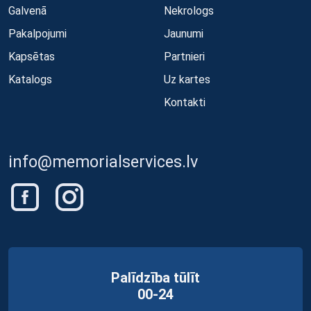
Galvenā
Nekrologs
Pakalpojumi
Jaunumi
Kapsētas
Partnieri
Katalogs
Uz kartes
Kontakti
info@memorialservices.lv
Palīdzība tūlīt
00-24