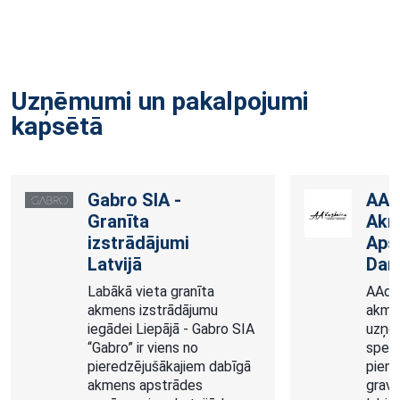
Uzņēmumi un pakalpojumi
kapsētā
AAdarbnīca —
Akmens
Apstrādes
Darbnīca
AAdarbnīca ir pieredzējis
akmens apstrādes
uzņēmums Liepājā, kas
specializējas kapu
pieminekļu izgatavošanā,
gravēšanā un kapa vietu