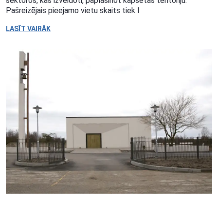
sektoros, kas izveidoti, paplašinot kapsētas teritoriju.
Pašreizējais pieejamo vietu skaits tiek l
LASĪT VAIRĀK