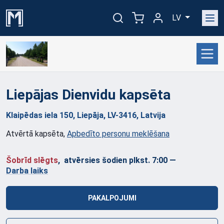
LV
Liepājas Dienvidu
kapsēta
Klaipēdas iela 150, Liepāja, LV-3416, Latvija
Atvērtā kapsēta
,
Apbedīto personu meklēšana
Šobrīd slēgts
, atvērsies šodien plkst. 7:00
—
Darba laiks
PAKALPOJUMI