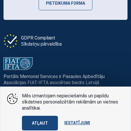
PIETEIKUMA FORMA
GDPR Compliant
Sīkdatņu pārvaldība
Portāls Memorial Services ir Pasaules Apbedītāju
Asociācijas FIAT-IFTA asociētais biedrs Latvijā
Mēs izmantojam nepieciešamās un papildu
sīkdatnes personalizētām reklāmām un vietnes
analītikai.
© Memorial Services, 2016 — 2026 pr3-g
IESTATĪJUMI
Privātuma politikai
un
lietošanas noteikumi
ATĻAUT