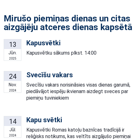
Mirušo piemiņas dienas un citas
aizgājēju atceres dienas kapsētā
Kapusvētki
13
Kapusvētku sākums plkst. 14:00
Jūn.
2025
Svecīšu vakars
24
Svecīšu vakars norisināsies visas dienas garumā,
Nov.
piedāvājot iespēju ikvienam aizdegt sveces par
2024
piemiņu tuviniekiem
Kapu svētki
14
Kapusvētki Romas katoļu baznīcas tradīcijā ir
Jūl.
reliģisks notikums, kas veltīts aizgājušo piemiņai
2024