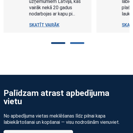
labiekārtošanā. Piedāvājam
plašu granīta un
laukakmens izstrādājum...
SKATĪT VAIRĀK
Palīdzam atrast apbedījuma
vietu
No apbedījuma vietas meklēšanas līdz pilnai kapa
labiekārtošanai un kopšanai — visu nodrošinām vienuviet.