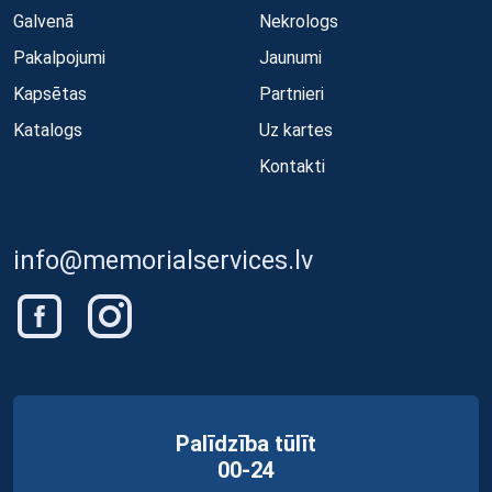
Galvenā
Nekrologs
Pakalpojumi
Jaunumi
Kapsētas
Partnieri
Katalogs
Uz kartes
Kontakti
info@memorialservices.lv
Palīdzība tūlīt
00-24