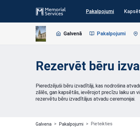
Pakalpojumi
Kapsē
Galvenā
Pakalpojumi
Rezervēt bēru izva
Pieredzējuši bēru izvadītāji, kas nodrošina atv
zālēs, gan kapsētās, ievērojot precīzu laiku un vi
rezervētu bēru izvadītājus atvadu ceremonijai.
Pieteikties
Galvena
Pakalpojumi