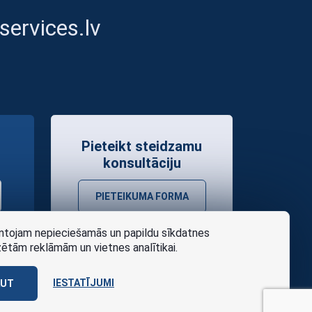
ervices.lv
Pieteikt steidzamu
konsultāciju
PIETEIKUMA FORMA
tojam nepieciešamās un papildu sīkdatnes
zētām reklāmām un vietnes analītikai.
IESTATĪJUMI
AUT
as noteikumi
Design
AABB TEAM