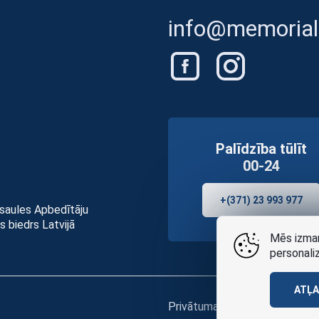
info@memorials
Palīdzība tūlīt
00-24
+(371) 23 993 977
asaules Apbedītāju
s biedrs Latvijā
Mēs izman
personali
ATĻ
Privātuma politikai
un
lietošan