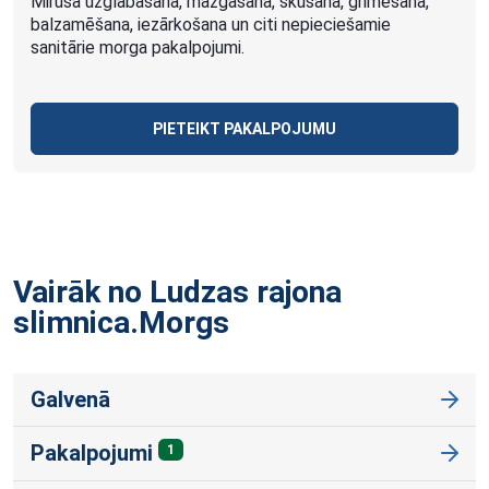
Mirušā uzglabāšana, mazgāšana, skūšana, grimēšana,
balzamēšana, iezārkošana un citi nepieciešamie
sanitārie morga pakalpojumi.
PIETEIKT PAKALPOJUMU
Vairāk no Ludzas rajona
slimnica.Morgs
Galvenā
Pakalpojumi
1