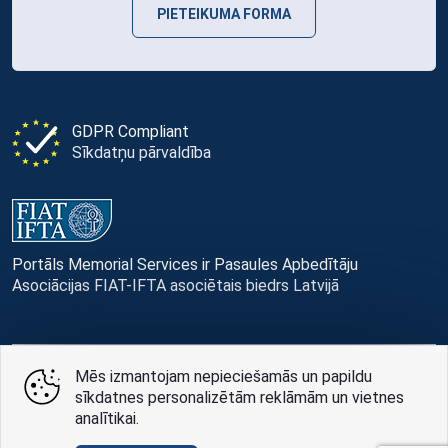
PIETEIKUMA FORMA
GDPR Compliant
Sīkdatņu pārvaldība
Portāls Memorial Services ir Pasaules Apbedītāju
Asociācijas FIAT-IFTA asociētais biedrs Latvijā
Mēs izmantojam nepieciešamās un papildu
© Memorial Services, 2016 — 2026 pr3-g
sīkdatnes personalizētām reklāmām un vietnes
analītikai.
Privātuma politikai
un
lietošanas noteikumi