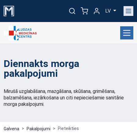
LV
Diennakts morga
pakalpojumi
Mirušā uzglabāšana, mazgāšana, skūšana, grimēšana,
balzamēšana, iezārkošana un citi nepieciešamie sanitārie
morga pakalpojumi.
Pieteikties
Galvena
Pakalpojumi