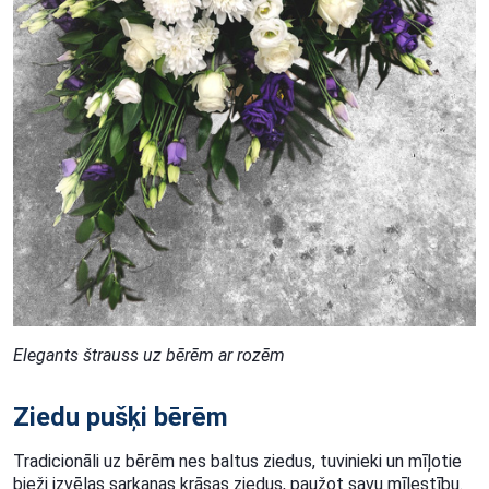
Elegants štrauss uz bērēm ar rozēm
Ziedu pušķi bērēm
Tradicionāli uz bērēm nes baltus ziedus, tuvinieki un mīļotie
bieži izvēlas sarkanas krāsas ziedus, paužot savu mīlestību.