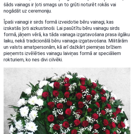
šāds vainags ir ļoti smags un to grūti noturēt rokās vai
nogādāt uz ceremoniju.
Īpaši vainagi ir sirds formā izveidotie bēru vainagi, kas
izskatās ļoti aizkustinoši. Lai pasūtītu bēru vainagu sirds
formā, jāņem vērā, ka tāda vainaga izgatavošana prasa ilgāku
laiku, nekā tradicionālā bēru vainaga izgatavošana. Militārām
un valsts amatpersonām, kā arī dažkārt piemiņas brīžiem
pieņemts izvēlēties vainagu laiviņas formā ar speciāliem
rokturiem, ko nes divi cilvēki.