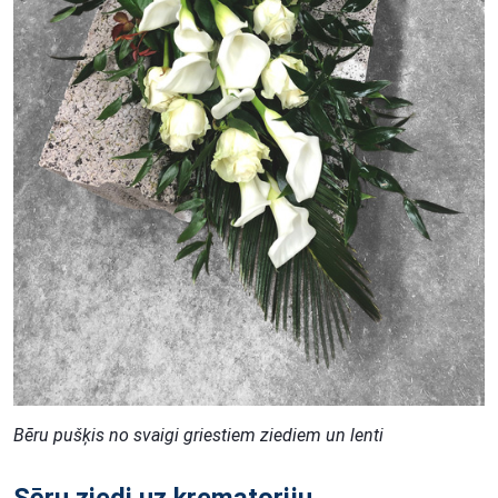
Bēru pušķis no svaigi griestiem ziediem un lenti