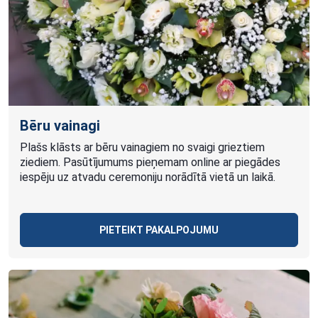
Bēru vainagi
Plašs klāsts ar bēru vainagiem no svaigi grieztiem
ziediem. Pasūtījumums pieņemam online ar piegādes
iespēju uz atvadu ceremoniju norādītā vietā un laikā.
PIETEIKT PAKALPOJUMU