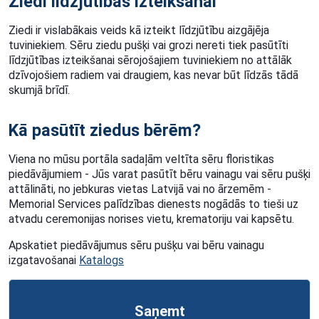
Ziedi līdzjūtības izteikšanai
Ziedi ir vislabākais veids kā izteikt līdzjūtību aizgājēja
tuviniekiem. Sēru ziedu pušķi vai grozi nereti tiek pasūtīti
līdzjūtības izteikšanai sērojošajiem tuviniekiem no attālāk
dzīvojošiem radiem vai draugiem, kas nevar būt līdzās tādā
skumjā brīdī.
Kā pasūtīt ziedus bērēm?
Viena no mūsu portāla sadaļām veltīta sēru floristikas
piedāvājumiem - Jūs varat pasūtīt bēru vainagu vai sēru pušķi
attālināti, no jebkuras vietas Latvijā vai no ārzemēm -
Memorial Services palīdzības dienests nogādās to tieši uz
atvadu ceremonijas norises vietu, krematoriju vai kapsētu.
Apskatiet piedāvājumus sēru pušķu vai bēru vainagu
izgatavošanai
Katalogs
Saņemt