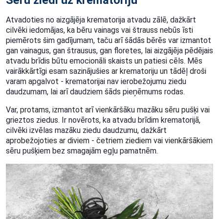
Sēru ziedi uz krematoriju
Atvadoties no aizgājēja krematorija atvadu zālē, dažkārt
cilvēki iedomājas, ka bēru vainags vai štrauss nebūs īsti
piemērots šim gadījumam, taču arī šādās bērēs var izmantot
gan vainagus, gan štrausus, gan floretes, lai aizgājēja pēdējais
atvadu brīdis būtu emocionāli skaists un patiesi cēls. Mēs
vairākkārtīgi esam sazinājušies ar krematoriju un tādēļ droši
varam apgalvot - krematorijai nav ierobežojumu ziedu
daudzumam, lai arī daudziem šāds pieņēmums rodas.
Var, protams, izmantot arī vienkāršāku mazāku sēru pušķi vai
grieztos ziedus. Ir novērots, ka atvadu brīdim krematorijā,
cilvēki izvēlas mazāku ziedu daudzumu, dažkārt
aprobežojoties ar diviem - četriem ziediem vai vienkāršākiem
sēru pušķiem bez smagajām egļu pamatnēm.