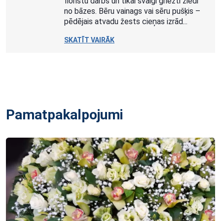
floristu darbs un tikai svaigi griezti ziedi
no bāzes. Bēru vainags vai sēru pušķis –
pēdējais atvadu žests cieņas izrād...
SKATĪT VAIRĀK
Pamatpakalpojumi