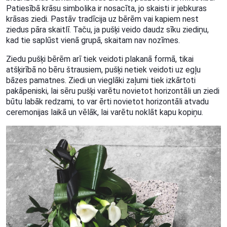
Patiesībā krāsu simbolika ir nosacīta, jo skaisti ir jebkuras
krāsas ziedi. Pastāv tradīcija uz bērēm vai kapiem nest
ziedus pāra skaitlī. Taču, ja pušķi veido daudz sīku ziediņu,
kad tie saplūst vienā grupā, skaitam nav nozīmes.
Ziedu pušķi bērēm arī tiek veidoti plakanā formā, tikai
atšķirībā no bēru štrausiem, pušķi netiek veidoti uz egļu
bāzes pamatnes. Ziedi un vieglāki zaļumi tiek izkārtoti
pakāpeniski, lai sēru pušķi varētu novietot horizontāli un ziedi
būtu labāk redzami, to var ērti novietot horizontāli atvadu
ceremonijas laikā un vēlāk, lai varētu noklāt kapu kopiņu.