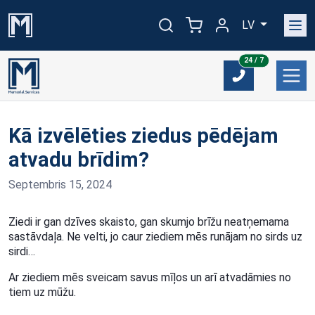
LV
24/7
24 / 7
Kā izvēlēties ziedus pēdējam
atvadu brīdim?
Septembris 15, 2024
Ziedi ir gan dzīves skaisto, gan skumjo brīžu neatņemama
sastāvdaļa. Ne velti, jo caur ziediem mēs runājam no sirds uz
sirdi…
Ar ziediem mēs sveicam savus mīļos un arī atvadāmies no
tiem uz mūžu.