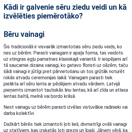
Kādi ir galvenie sēru ziedu veidi un kā
izvēlēties piemērotāko?
Bēru vainagi
Šis tradicionāli ir visvairāk izmantotais sēru ziedu veids, ko
nes uz bērēm. Parasti vainagam ir apaļa forma, tas veidots
uz stingras egļu pamatnes klasiskajā variantā. Ir iespējami arī
tā saucamie dizaina vainagi, ko gatavo floristi uz oāzēm, taču
šādi vainagi ir jūtīgi pret pārvietošanu un tos grūtāk noturēt
rokās atvadu ceremonijas laikā. Vainagam parasti tiek
pielikta arī sēru lenta ar pēdējiem atvadu vārdiem. Latvijā
pieņemts izmantot tautiskās linu lentas, kā arī zīda un atlasa
lentas baltā, melnā vai bordo krāsā.
Nest vainagu uz bērēm parasti izvēlas vistuvākie radinieki vai
darba kolektīvi.
Dažkārt bērēs tiek izmantoti ļoti lieli, divmetrīgi ovāli vainagi
uz statīviem, kas izskatās ļoti grezni un īpaši. Jāņem vērā, ka