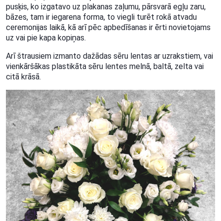
pusķis, ko izgatavo uz plakanas zaļumu, pārsvarā egļu zaru,
bāzes, tam ir iegarena forma, to viegli turēt rokā atvadu
ceremonijas laikā, kā arī pēc apbedīšanas ir ērti novietojams
uz vai pie kapa kopiņas.
Arī štrausiem izmanto dažādas sēru lentas ar uzrakstiem, vai
vienkāršākas plastikāta sēru lentes melnā, baltā, zelta vai
citā krāsā.