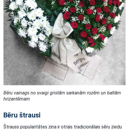
Bēru vainags no svaigi gristām sarkanām rozēm un baltām
hrizantēmam
Bēru štrausi
Štrauss popularitātes ziņa ir otrais tradicionālais sēru ziedu