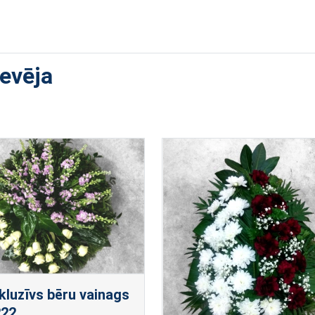
devēja
kluzīvs bēru vainags
222