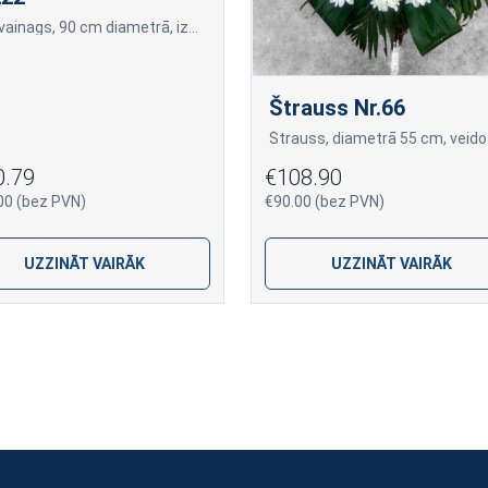
Bēru vainags, 90 cm diametrā, izgatavots no svaigi grieztām baltām rozēm un lillā lakstīšu (Matthiola) ziediem.
Štrauss Nr.66
0.79
€108.90
00 (bez PVN)
€90.00 (bez PVN)
UZZINĀT VAIRĀK
UZZINĀT VAIRĀK