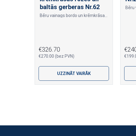
baltās gerberas Nr.62
Bēru vainags bordo un krēmkrāsas rozes un baltās gerberas Nr.62
€326.70
€24
€270.00 (bez PVN)
€199.
UZZINĀT VAIRĀK