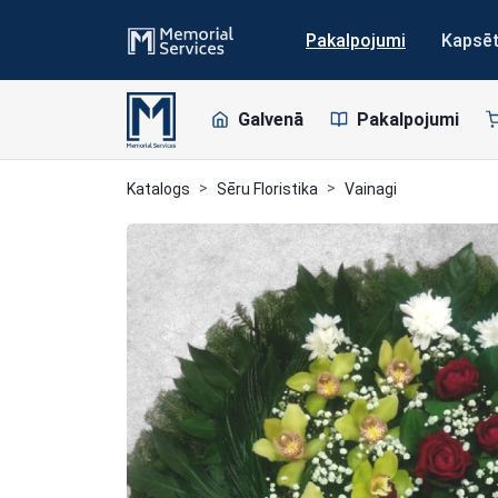
Pakalpojumi
Kapsē
Galvenā
Pakalpojumi
Katalogs
Sēru Floristika
Vainagi