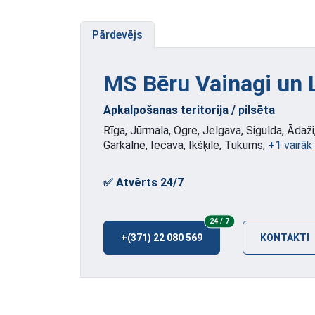
Pārdevējs
MS Bēru Vainagi un
Apkalpošanas teritorija / pilsēta
Rīga, Jūrmala, Ogre, Jelgava, Sigulda, Ādaži
Garkalne, Iecava, Ikšķile, Tukums,
+1 vairāk
✅ Atvērts 24/7
24/7
24 / 7
+(371) 22 080 569
KONTAKTI