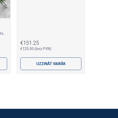
Štrauss, diametrā 55 cm, veidots no baltām krizantēmām un tumši sarkaniem neļķu ziediem, papildināts ar zaļumiem.
€151.25
€125.00 (bez PVN)
UZZINĀT VAIRĀK