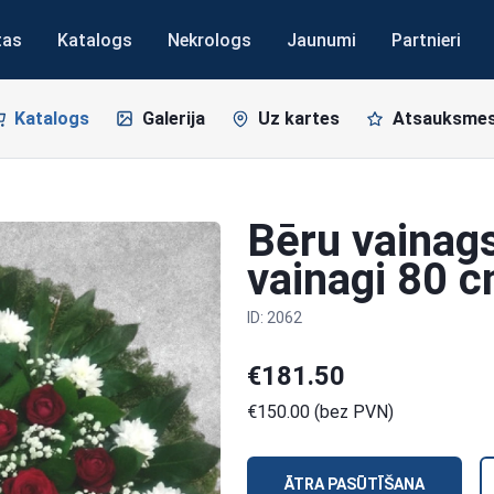
tas
Katalogs
Nekrologs
Jaunumi
Partnieri
Katalogs
Galerija
Uz kartes
Atsauksme
Bēru vainags
vainagi 80 
ID: 2062
€181.50
€150.00 (bez PVN)
ĀTRA PASŪTĪŠANA