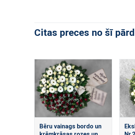
Citas preces no šī pār
Bēru vainags bordo un
Eks
krēmkrāsas rozes un
Nr.