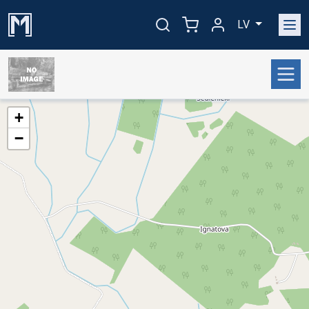
LV
+
−