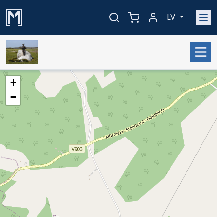
LV
+
−