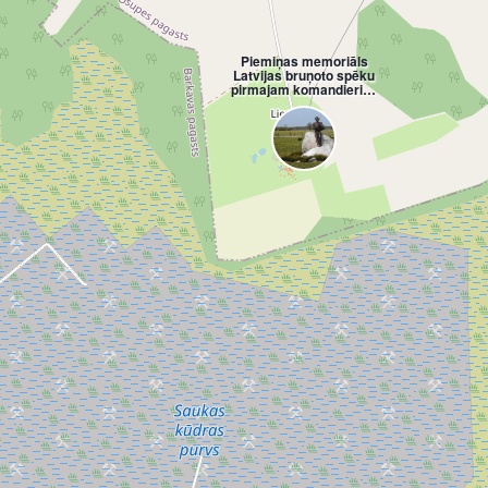
Piemiņas memoriāls
Latvijas bruņoto spēku
pirmajam komandierim,
pulkvedim O.Kalpakam