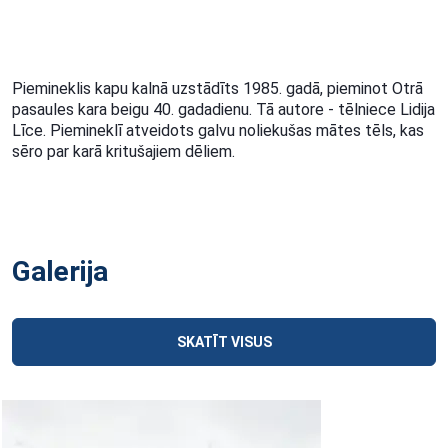
Piemineklis kapu kalnā uzstādīts 1985. gadā, pieminot Otrā
pasaules kara beigu 40. gadadienu. Tā autore - tēlniece Lidija
Līce. Piemineklī atveidots galvu noliekušas mātes tēls, kas
sēro par karā kritušajiem dēliem.
Galerija
SKATĪT VISUS