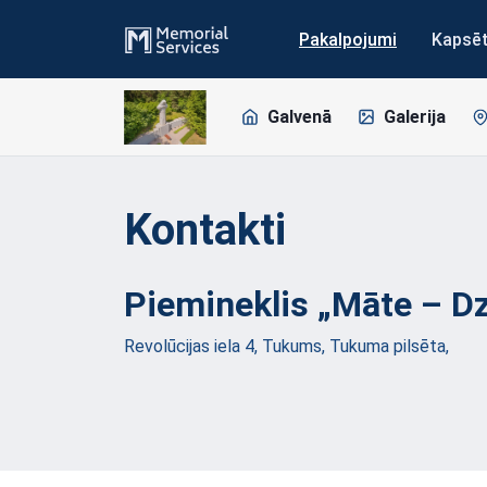
Pakalpojumi
Kapsē
Galvenā
Galerija
Kontakti
Piemineklis „Māte –
D
Revolūcijas iela 4, Tukums, Tukuma pilsēta,