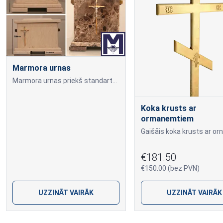
Marmora urnas
Marmora urnas priekš standarta kapsulas (23x16 cm). Atvērtie un aizvērtie, ar līmlenti. Ražotas Lietuvā.
Koka krusts ar
ormanemtiem
€181.50
€150.00 (bez PVN)
UZZINĀT VAIRĀK
UZZINĀT VAIRĀK