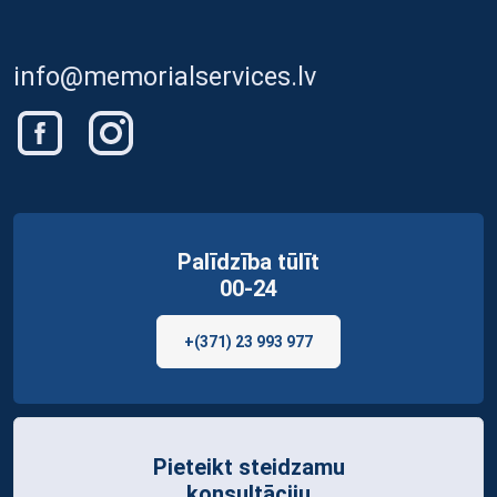
info@memorialservices.lv
Palīdzība tūlīt
00-24
+(371) 23 993 977
Pieteikt steidzamu
konsultāciju