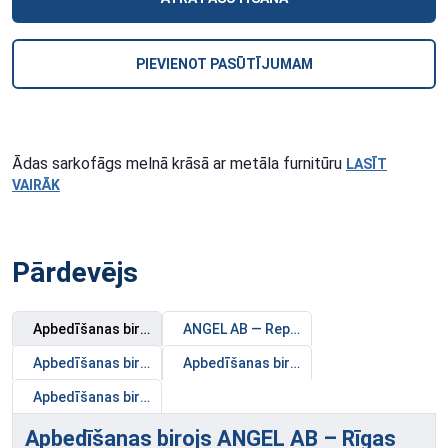
PIEVIENOT PASŪTĪJUMAM
Ādas sarkofāgs melnā krāsā ar metāla furnitūru
LASĪT
VAIRĀK
Pārdevējs
Apbedīšanas birojs ANGEL AB – Rīgas filiāles
ANGEL AB — Repatriācija
Apbedīšanas birojs ANGEL AB – Jūrmalas filiāle
Apbedīšanas birojs Angel AB — Zolitūdes
Apbedīšanas birojs Angel AB — Biķernieku ielā 35, Rīgā
Apbedīšanas birojs ANGEL AB – Rīgas