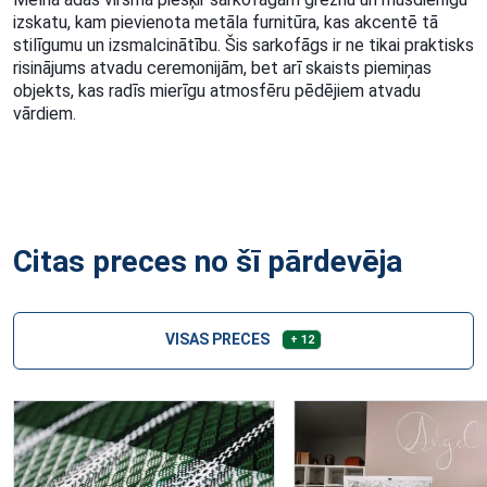
izskatu, kam pievienota metāla furnitūra, kas akcentē tā
stilīgumu un izsmalcinātību. Šis sarkofāgs ir ne tikai praktisks
risinājums atvadu ceremonijām, bet arī skaists piemiņas
objekts, kas radīs mierīgu atmosfēru pēdējiem atvadu
vārdiem.
Citas preces no šī pārdevēja
VISAS PRECES
+ 12