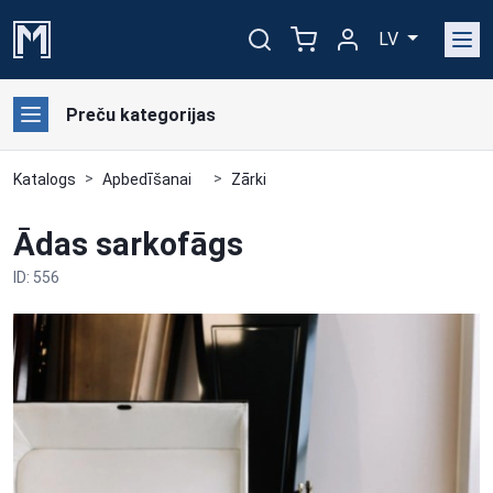
LV
Preču kategorijas
Katalogs
Apbedīšanai
Zārki
Ādas sarkofāgs
ID: 556