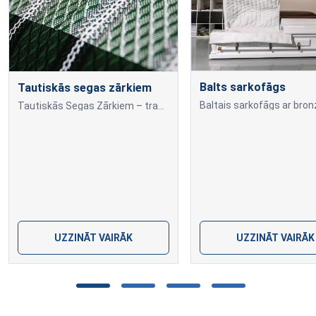
Balts sarkofāgs
Tautiskās segas zārkiem
Tautiskās Segas Zārkiem – tradīciju un cieņas apvienojums – ir veids, kā godināt mīļotos, iedzīvinot tradicionālo kultūras mantojumu un bagātību.
UZZINĀT VAIRĀK
UZZINĀT VAIRĀK