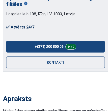
filiāles
Latgales iela 108, Rīga, LV-1003, Latvija
✅ Atvērts 24/7
+(371) 200 800 06
24 / 7
KONTAKTI
Apraksts
Melna ādas virsma piešķir sarkofāgam greznu un mūsdienīgu