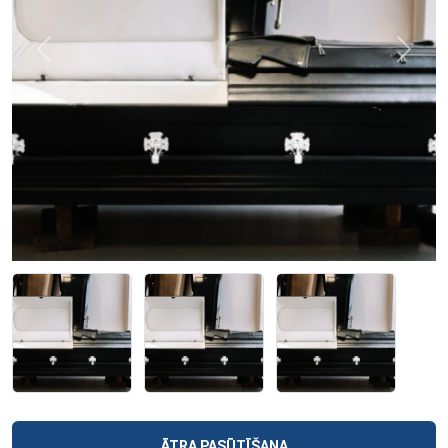
Previous
Next
ĀTRA PASŪTĪŠANA