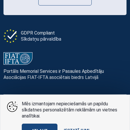
GDPR Compliant
Sīkdatņu pārvaldība
Portāls Memorial Services ir Pasaules Apbedītāju
Asociācijas FIAT-IFTA asociētais biedrs Latvijā
Mēs izmantojam nepieciešamās un papildu
© Memorial Services, 2016 — 2026 pr3-g
sīkdatnes personalizētām reklāmām un vietnes
analītikai.
Privātuma politikai
un
lietošanas noteikumi
Design
AABB TEAM