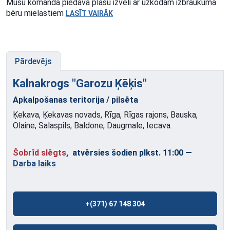
Mūsu komanda piedāvā plašu izvēli ar uzkodām izbraukuma
bēru mielastiem
LASĪT VAIRĀK
Pārdevējs
Kalnakrogs "Garozu
Ķēķis"
Apkalpošanas teritorija / pilsēta
Ķekava, Ķekavas novads, Rīga, Rīgas rajons, Bauska,
Olaine, Salaspils, Baldone, Daugmale, Iecava.
Šobrīd slēgts
, atvērsies šodien plkst. 11:00
—
Darba laiks
+(371) 67 148 304