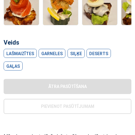
Veids
LAŠMAIZĪTES
GARNELES
SIĻĶE
DESERTS
GAĻAS
ĀTRA PASŪTĪŠANA
PIEVIENOT PASŪTĪJUMAM