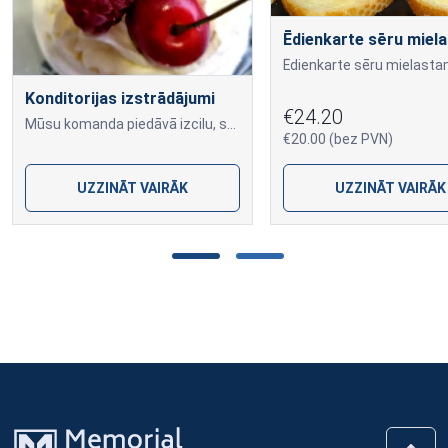
Ēdienkarte sēru miel
Konditorijas izstrādājumi
€24.20
Mūsu komanda piedāvā izcilu, svaigi ceptu konditoriju, kas tiek gatavota pēc individuālā pasūtījuma.
€20.00 (bez PVN)
UZZINĀT VAIRĀK
UZZINĀT VAIRĀK