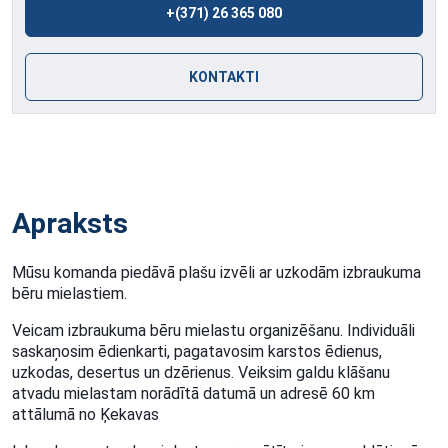
+(371) 26 365 080
KONTAKTI
Apraksts
Mūsu komanda piedāvā plašu izvēli ar uzkodām izbraukuma
bēru mielastiem.
Veicam izbraukuma bēru mielastu organizēšanu. Individuāli
saskaņosim ēdienkarti, pagatavosim karstos ēdienus,
uzkodas, desertus un dzērienus. Veiksim galdu klāšanu
atvadu mielastam norādītā datumā un adresē 60 km
attālumā no Ķekavas