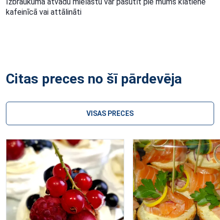
Izbraukuma atvadu mielastu var pasūtīt pie mums klātienē
kafeinīcā vai attālināti
Citas preces no šī pārdevēja
VISAS PRECES