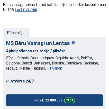
Bēru vainags laivas formā baltās neļkis ar baltās krizantēmas
Nr.108
LASĪT VAIRĀK
Pārdevējs
MS Bēru Vainagi un
Lentas
Apkalpošanas teritorija / pilsēta
Rīga, Jūrmala, Ogre, Jelgava, Sigulda, Ādaži, Babīte,
Baldone, Baloži, Baltezers, Bauska, Carnikava, Garkalne,
Iecava, Ikšķile, Tukums,
+1 vairāk
✅ Atvērts 24/7
+(371) 22 080 569
24 / 7