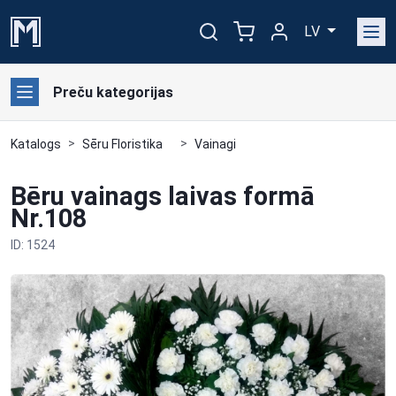
LV
Preču kategorijas
Katalogs
Sēru Floristika
Vainagi
Bēru vainags laivas formā
Nr.108
ID: 1524