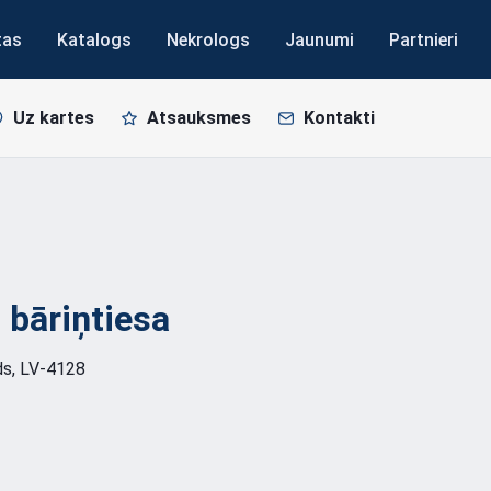
tas
Katalogs
Nekrologs
Jaunumi
Partnieri
Uz kartes
Atsauksmes
Kontakti
s
bāriņtiesa
ds, LV-4128