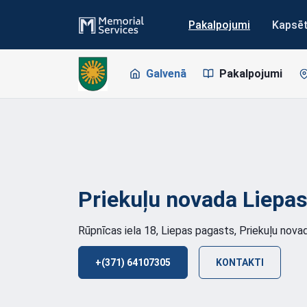
Pakalpojumi
Kapsē
Galvenā
Pakalpojumi
Priekuļu novada Liepa
Rūpnīcas iela 18, Liepas pagasts, Priekuļu nova
+(371) 64107305
KONTAKTI