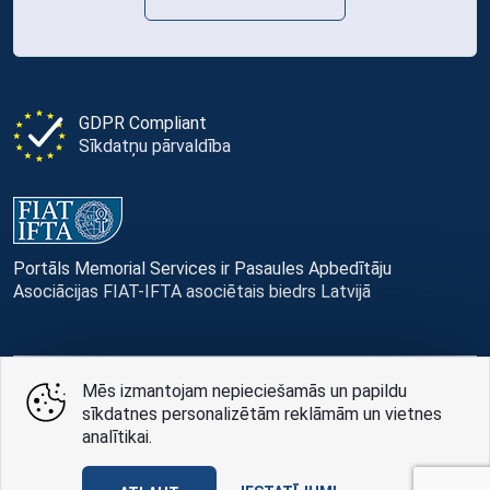
GDPR Compliant
Sīkdatņu pārvaldība
Portāls Memorial Services ir Pasaules Apbedītāju
Asociācijas FIAT-IFTA asociētais biedrs Latvijā
Mēs izmantojam nepieciešamās un papildu
© Memorial Services, 2016 — 2026 pr3-g
sīkdatnes personalizētām reklāmām un vietnes
analītikai.
Privātuma politikai
un
lietošanas noteikumi
Design
AABB TEAM