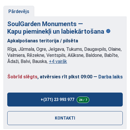
Pārdevējs
SoulGarden Monuments —
Kapu pieminekļi
un labiekārtošana
Apkalpošanas teritorija / pilsēta
Rīga, Jūrmala, Ogre, Jelgava, Tukums, Daugavpils, Olaine,
Valmiera, Rēzekne, Ventspils, Alūksne, Baldone, Babīte,
Ādaži, Balvi, Bauska,
+4 vairāk
Šobrīd slēgts
, atvērsies rīt plkst 09:00
—
Darba laiks
+(371) 23 993 977
24 / 7
KONTAKTI