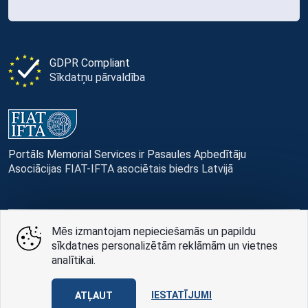
GDPR Compliant
Sīkdatņu pārvaldība
Portāls Memorial Services ir Pasaules Apbedītāju
Asociācijas FIAT-IFTA asociētais biedrs Latvijā
Mēs izmantojam nepieciešamās un papildu
© Memorial Services, 2016 — 2026 pr3-g
sīkdatnes personalizētām reklāmām un vietnes
analītikai.
Privātuma politikai
un
lietošanas noteikumi
Design
AABB TEAM
IESTATĪJUMI
ATĻAUT