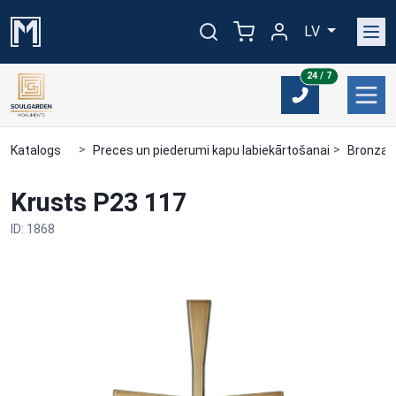
LV
24/7
24 / 7
Katalogs
Preces un piederumi kapu labiekārtošanai
Bronzas
Krusts P23 117
ID: 1868