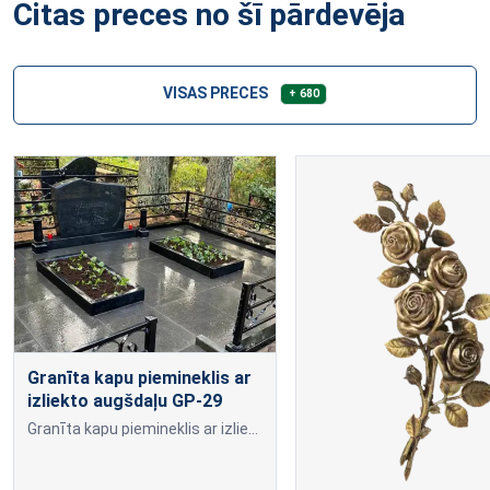
Citas preces no šī pārdevēja
VISAS PRECES
+ 680
Granīta kapu piemineklis ar
izliekto augšdaļu GP-29
Granīta kapu piemineklis ar izliekto augšdaļu.