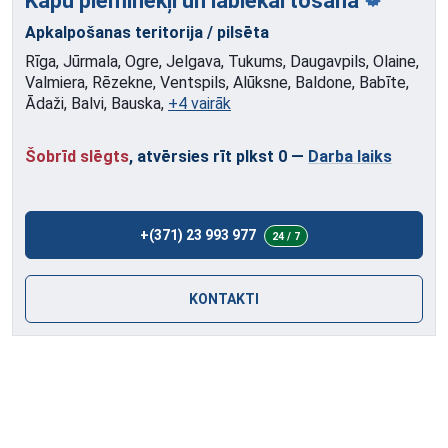
Kapu pieminekļi
un labiekārtošana
Apkalpošanas teritorija / pilsēta
Rīga, Jūrmala, Ogre, Jelgava, Tukums, Daugavpils, Olaine,
Valmiera, Rēzekne, Ventspils, Alūksne, Baldone, Babīte,
Ādaži, Balvi, Bauska,
+4 vairāk
Šobrīd slēgts
, atvērsies rīt plkst 0
—
Darba laiks
+(371) 23 993 977
24 / 7
KONTAKTI