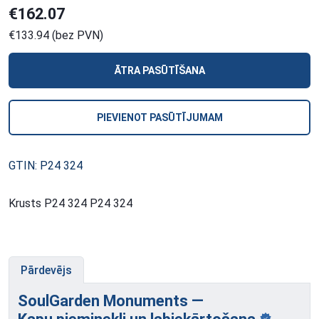
€162.07
€133.94 (bez PVN)
ĀTRA PASŪTĪŠANA
PIEVIENOT PASŪTĪJUMAM
GTIN: P24 324
Krusts P24 324 P24 324
Pārdevējs
SoulGarden Monuments —