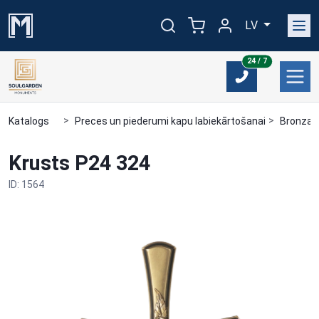
LV
24/7
24 / 7
Katalogs
Preces un piederumi kapu labiekārtošanai
Bronzas
Krusts P24 324
ID: 1564