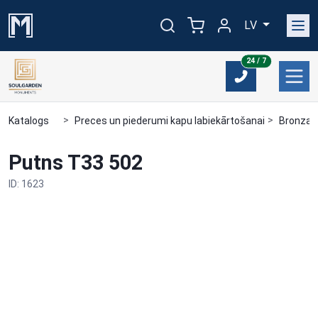
LV
24/7
24 / 7
Katalogs
Preces un piederumi kapu labiekārtošanai
Bronzas
Putns T33 502
ID: 1623