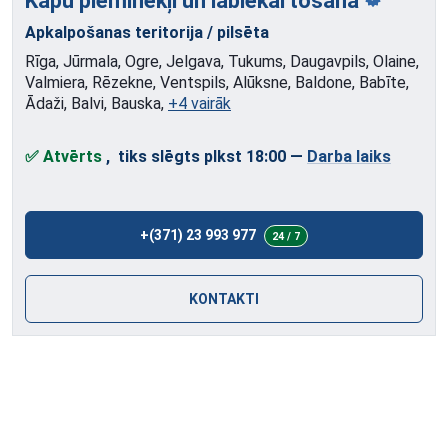
Kapu pieminekļi
un labiekārtošana
Apkalpošanas teritorija / pilsēta
Rīga, Jūrmala, Ogre, Jelgava, Tukums, Daugavpils, Olaine,
Valmiera, Rēzekne, Ventspils, Alūksne, Baldone, Babīte,
Ādaži, Balvi, Bauska,
+4 vairāk
✅ Atvērts
, tiks slēgts plkst 18:00
—
Darba laiks
+(371) 23 993 977
24 / 7
KONTAKTI