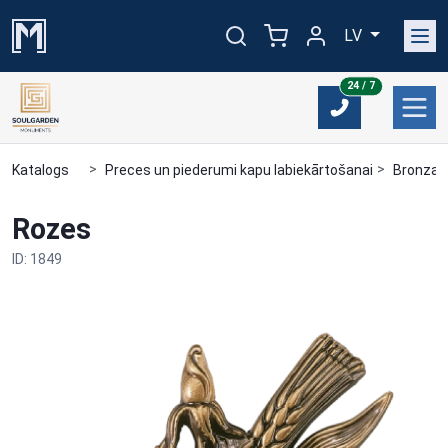
LV
24/7
24 / 7
Katalogs
Preces un piederumi kapu labiekārtošanai
Bronzas
Rozes
ID: 1849