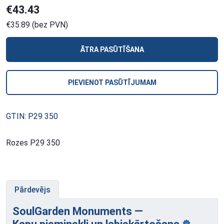
€43.43
€35.89 (bez PVN)
ĀTRA PASŪTĪŠANA
PIEVIENOT PASŪTĪJUMAM
GTIN: P29 350
Rozes P29 350
Pārdevējs
SoulGarden Monuments —