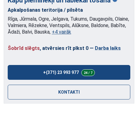
Kapu pieminekļi
un labiekārtošana
Apkalpošanas teritorija / pilsēta
Rīga, Jūrmala, Ogre, Jelgava, Tukums, Daugavpils, Olaine,
Valmiera, Rēzekne, Ventspils, Alūksne, Baldone, Babīte,
Ādaži, Balvi, Bauska,
+4 vairāk
Šobrīd slēgts
, atvērsies rīt plkst 0
—
Darba laiks
+(371) 23 993 977
24 / 7
KONTAKTI