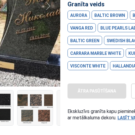
Granīta veids
Next
AURORA
BALTIC BROWN
VANGA RED
BLUE PEARLS LA
BALTIC GREEN
SWEDISH BLA
CARRARA MARBLE WHITE
KU
VISCONTE WHITE
HALLANDIA
ĀTRA PASŪTĪŠANA
Ekskluzīvs granīta kapu piemine
ar metālkaluma dekoru.
LASĪT V