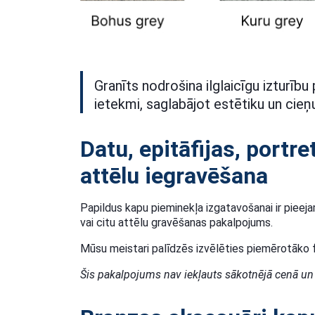
Granīts nodrošina ilglaicīgu izturību
ietekmi, saglabājot estētiku un cieņu
Datu, epitāfijas, portre
attēlu iegravēšana
Papildus kapu pieminekļa izgatavošanai ir pieejam
vai citu attēlu gravēšanas pakalpojums.
Mūsu meistari palīdzēs izvēlēties piemērotāko f
Šis pakalpojums nav iekļauts sākotnējā cenā un t