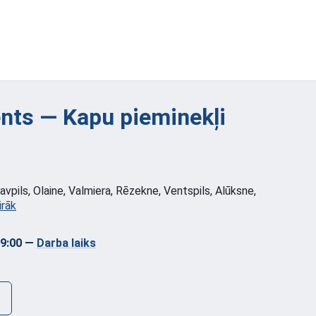
ts — Kapu pieminekļi
vpils, Olaine, Valmiera, Rēzekne, Ventspils, Alūksne,
irāk
09:00
—
Darba laiks