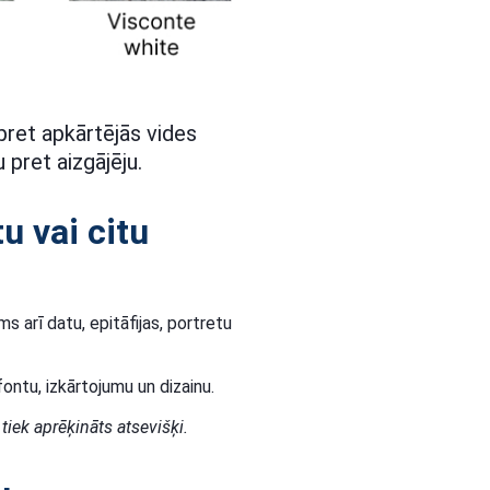
 pret apkārtējās vides
 pret aizgājēju.
tu vai citu
s arī datu, epitāfijas, portretu
ontu, izkārtojumu un dizainu.
iek aprēķināts atsevišķi.