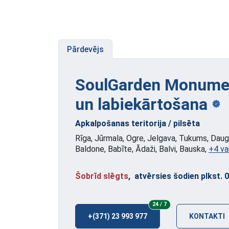
Pārdevējs
SoulGarden Monumen
un labiekārtošana
Apkalpošanas teritorija / pilsēta
Rīga, Jūrmala, Ogre, Jelgava, Tukums, Dauga
Baldone, Babīte, Ādaži, Balvi, Bauska,
+4 va
Šobrīd slēgts
, atvērsies šodien plkst. 
24/7
24 / 7
+(371) 23 993 977
KONTAKTI