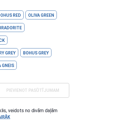
BOHUS RED
OLIVA GREEN
BRADORITE
CK
RY GREY
BOHUS GREY
 GNEIS
PIEVIENOT PASŪTĪJUMAM
klis, veidots no divām daļām
AIRĀK