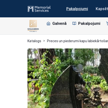
Pakalpojumi
Kapsē
Galvenā
Pakalpojumi
Katalogs
Preces un piederumi kapu labiekārtoša