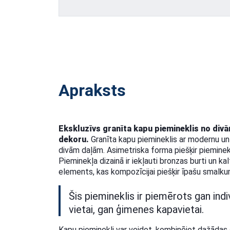
Apraksts
Ekskluzīvs granīta kapu piemineklis no di
dekoru.
Granīta kapu piemineklis ar modernu un 
divām daļām. Asimetriska forma piešķir pieminekl
Pieminekļa dizainā ir iekļauti bronzas burti un k
elements, kas kompozīcijai piešķir īpašu smalku
Šis piemineklis ir piemērots gan ind
vietai, gan ģimenes kapavietai.
Kapu pieminekli var veidot, kombinējot dažādas 