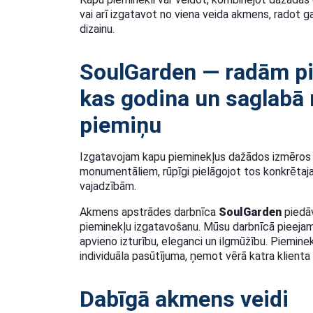
vai arī izgatavot no viena veida akmens, radot g
dizainu.
SoulGarden — radām pi
kas godina un saglabā
piemiņu
Izgatavojam kapu pieminekļus dažādos izmēros –
monumentāliem, rūpīgi pielāgojot tos konkrētajai
vajadzībām.
Akmens apstrādes darbnīca
SoulGarden
piedāv
pieminekļu izgatavošanu. Mūsu darbnīcā pieejami
apvieno izturību, eleganci un ilgmūžību. Pieminek
individuāla pasūtījuma, ņemot vērā katra klienta
Dabīgā akmens veidi