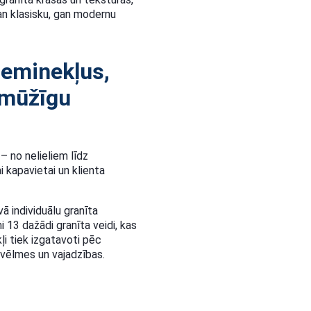
an klasisku, gan modernu
eminekļus,
 mūžīgu
 no nelieliem līdz
 kapavietai un klienta
ā individuālu granīta
 13 dažādi granīta veidi, kas
ļi tiek izgatavoti pēc
 vēlmes un vajadzības.