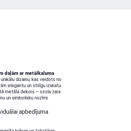
vām daļām ar metālkaluma
unikālu dizainu, kas veidots no
im elegantu un stilīgu izskatu.
altā metāla dekors – ozola zara
mu un simbolisku nozīmi.
ividuālai apbedījuma
granīta krāsas un tekstūras,