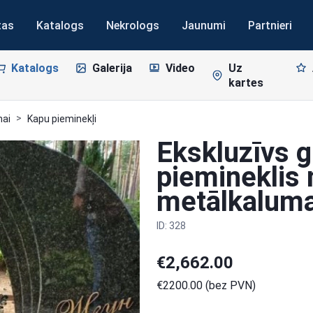
tas
Katalogs
Nekrologs
Jaunumi
Partnieri
Katalogs
Galerija
Video
Uz
kartes
nai
Kapu pieminekļi
Ekskluzīvs g
piemineklis
metālkaluma
ID: 328
€2,662.00
€2200.00 (bez PVN)