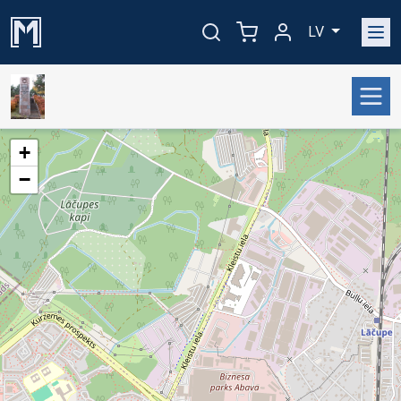
LV
+
−