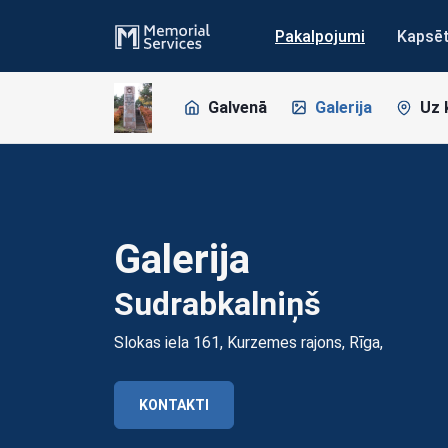
Pakalpojumi
Kapsē
Galvenā
Galerija
Uz 
Galerija
Sudrabkalniņš
Slokas iela 161, Kurzemes rajons, Rīga,
KONTAKTI