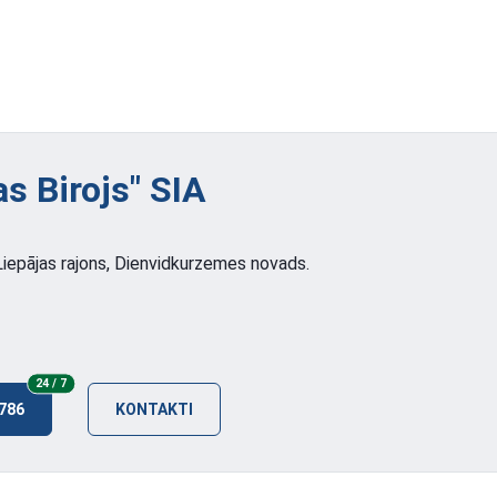
s Birojs"
SIA
 Liepājas rajons, Dienvidkurzemes novads.
24/7
24 / 7
 786
KONTAKTI