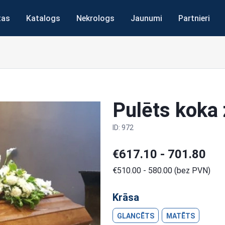
tas
Katalogs
Nekrologs
Jaunumi
Partnieri
Pulēts koka
ID: 972
€617.10 - 701.80
€510.00 - 580.00 (bez PVN)
Krāsa
GLANCĒTS
MATĒTS