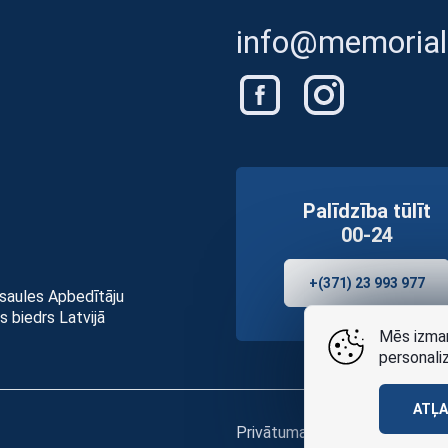
info@memorials
Palīdzība tūlīt
00-24
+(371) 23 993 977
asaules Apbedītāju
s biedrs Latvijā
Mēs izman
personali
ATĻ
Privātuma politikai
un
lietošan