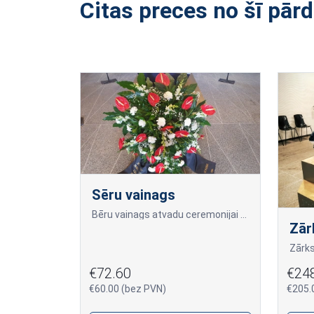
Citas preces no šī pār
Sēru vainags
Bēru vainags atvadu ceremonijai ar sēru lenti.
Zār
€72.60
€24
€60.00 (bez PVN)
€205.