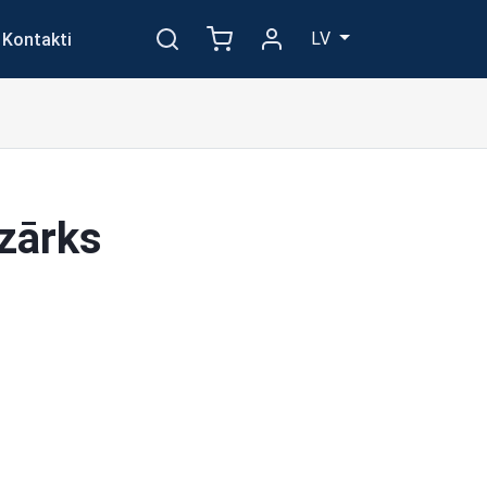
LV
Kontakti
 zārks