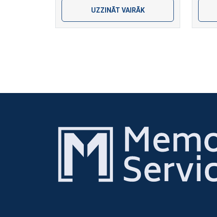
UZZINĀT VAIRĀK