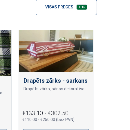
VISAS PRECES
+ 16
Drapēts zārks - sarkans
Drapēts zārks, sānos dekoratīva izskata rokturi zelta tonī.
Dažāda veida, rakstu un krāsu tautiskās segas un zārka pārklāji.
€133.10 - €302.50
€110.00 - €250.00 (bez PVN)