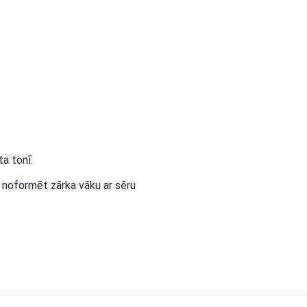
ta tonī.
r noformēt zārka vāku ar sēru