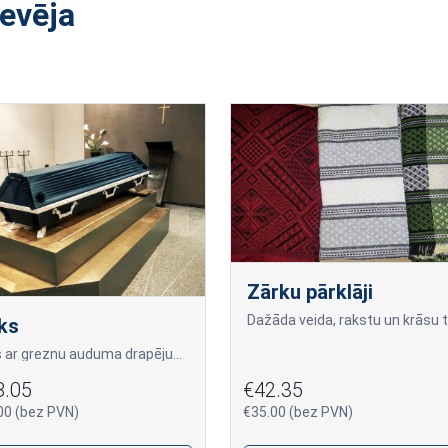
devēja
Zārku pārklāji
ks
Zārks ar greznu auduma drapējumu. Sānos dekoratīva izskata rokturi sudraba tonī.
8.05
€42.35
00 (bez PVN)
€35.00 (bez PVN)