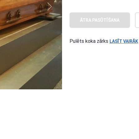
Next
ĀTRA PASŪTĪŠANA
Pulēts koka zārks
LASĪT VAIRĀK