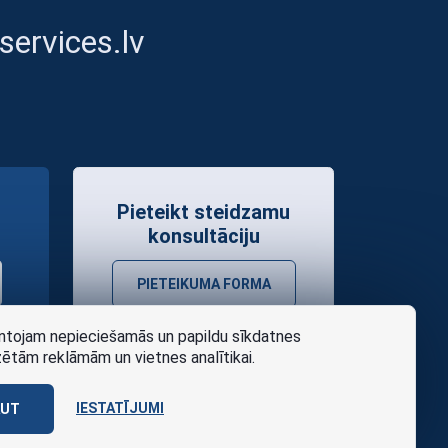
ervices.lv
Pieteikt steidzamu
konsultāciju
PIETEIKUMA FORMA
tojam nepieciešamās un papildu sīkdatnes
zētām reklāmām un vietnes analītikai.
IESTATĪJUMI
AUT
as noteikumi
Design
AABB TEAM