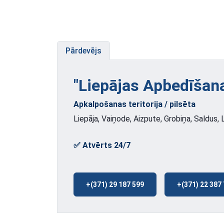
Pārdevējs
"Liepājas Apbedīšana
Apkalpošanas teritorija / pilsēta
Liepāja, Vaiņode, Aizpute, Grobiņa, Saldus,
✅ Atvērts 24/7
+(371) 29 187 599
+(371) 22 387