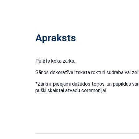
Apraksts
Pulēts koka zārks.
Sānos dekoratīva izskata rokturi sudraba vai zel
*Zārki ir pieejami dažādos toņos, un papildus va
pušķi skaistai atvadu ceremonijai.