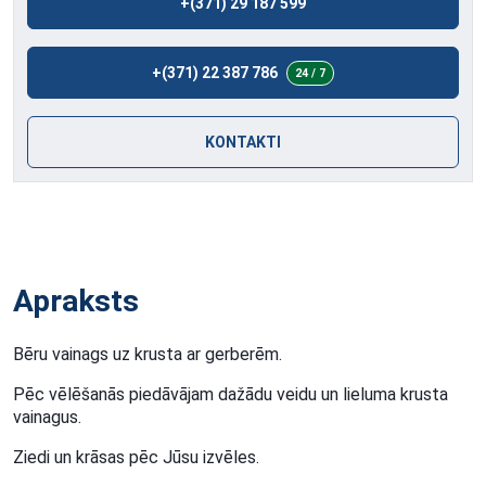
+(371) 29 187 599
+(371) 22 387 786
24 / 7
KONTAKTI
Apraksts
Bēru vainags uz krusta ar gerberēm.
Pēc vēlēšanās piedāvājam dažādu veidu un lieluma krusta
vainagus.
Ziedi un krāsas pēc Jūsu izvēles.