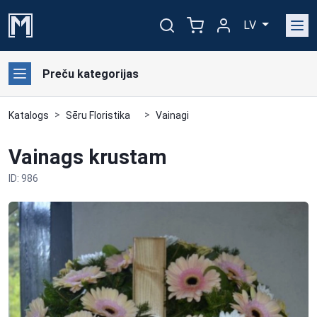
LV
Preču kategorijas
Katalogs
Sēru Floristika
Vainagi
Vainags krustam
ID: 986