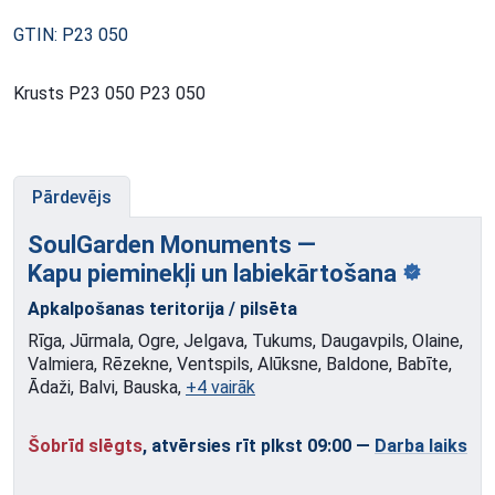
GTIN: P23 050
Krusts P23 050 P23 050
Pārdevējs
SoulGarden Monuments —
Kapu pieminekļi
un labiekārtošana
Apkalpošanas teritorija / pilsēta
Rīga, Jūrmala, Ogre, Jelgava, Tukums, Daugavpils, Olaine,
Valmiera, Rēzekne, Ventspils, Alūksne, Baldone, Babīte,
Ādaži, Balvi, Bauska,
+4 vairāk
Šobrīd slēgts
, atvērsies rīt plkst 09:00
—
Darba laiks