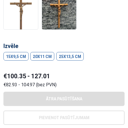
Izvēle
15X9,5 CM
20X11 CM
25X13,5 CM
€100.35 - 127.01
€82.93 - 104.97 (bez PVN)
ĀTRA PASŪTĪŠANA
PIEVIENOT PASŪTĪJUMAM