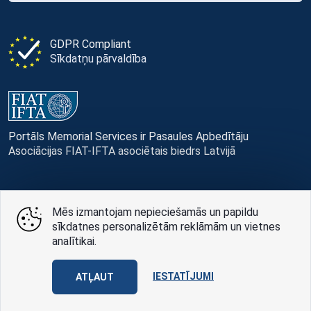
GDPR Compliant
Sīkdatņu pārvaldība
Portāls Memorial Services ir Pasaules Apbedītāju
Asociācijas FIAT-IFTA asociētais biedrs Latvijā
Mēs izmantojam nepieciešamās un papildu
© Memorial Services, 2016 — 2026 pr3-g
sīkdatnes personalizētām reklāmām un vietnes
analītikai.
Privātuma politikai
un
lietošanas noteikumi
Design
AABB TEAM
IESTATĪJUMI
ATĻAUT