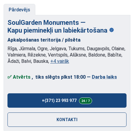
Pārdevējs
SoulGarden Monuments —
Kapu pieminekļi
un labiekārtošana
Apkalpošanas teritorija / pilsēta
Rīga, Jūrmala, Ogre, Jelgava, Tukums, Daugavpils, Olaine,
Valmiera, Rēzekne, Ventspils, Alūksne, Baldone, Babīte,
Ādaži, Balvi, Bauska,
+4 vairāk
✅ Atvērts
, tiks slēgts plkst 18:00
—
Darba laiks
+(371) 23 993 977
24 / 7
KONTAKTI