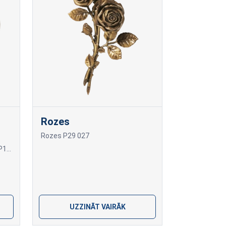
Rozes
Rozes P29 027
Rāmīši fotokeramikai P19 008 P19 008
UZZINĀT VAIRĀK