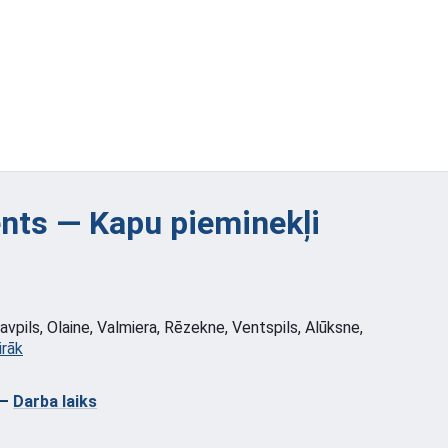
ts — Kapu pieminekļi
vpils, Olaine, Valmiera, Rēzekne, Ventspils, Alūksne,
irāk
—
Darba laiks