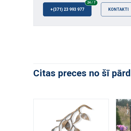
24/7
24 / 7
+(371) 23 993 977
KONTAKTI
Citas preces no šī pār