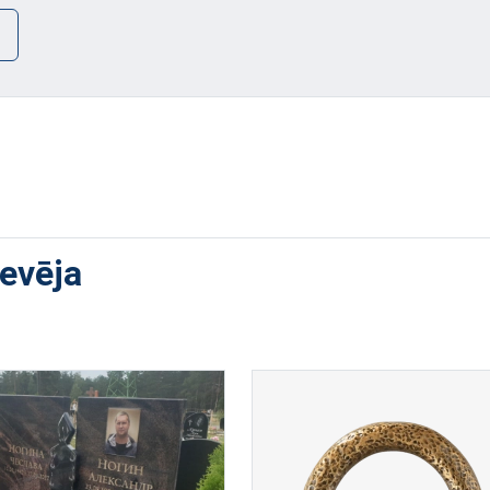
devēja