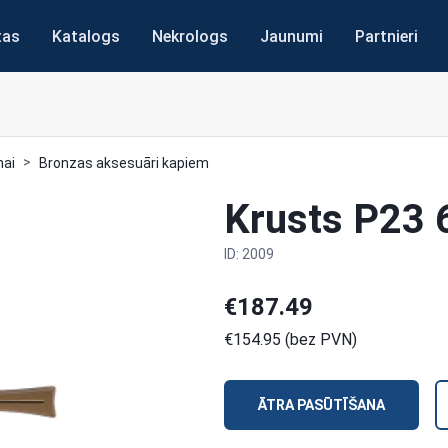
tas
Katalogs
Nekrologs
Jaunumi
Partnieri
nai
Bronzas aksesuāri kapiem
Krusts P23 
ID: 2009
€187.49
€154.95 (bez PVN)
ĀTRA PASŪTĪŠANA