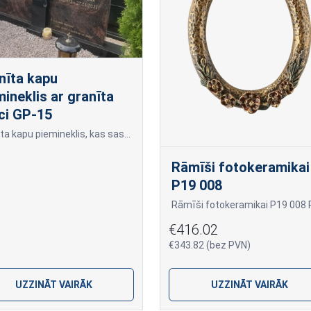
nīta kapu
mineklis ar granīta
ci GP-15
Granīta kapu piemineklis, kas sastāv no divām daļām ar stilizētu granīta sveci centrā.
Rāmīši fotokeramikai
P19 008
€416.02
€343.82 (bez PVN)
UZZINĀT VAIRĀK
UZZINĀT VAIRĀK