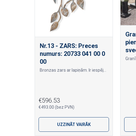
Gra
pie
Nr.13 - ZARS: Preces
sve
numurs: 20733 041 00 0
00
Bronzas zars ar lapiņām. Ir iespējams pasūtīt arī papildus lapiņas. Cena par vienu lapiņu ir 52,00 eiro. Zara izmērs ir 41x18x8 cm. No otras puses piestiprināts ar dībeli
€596.53
€493.00 (bez PVN)
UZZINĀT VAIRĀK